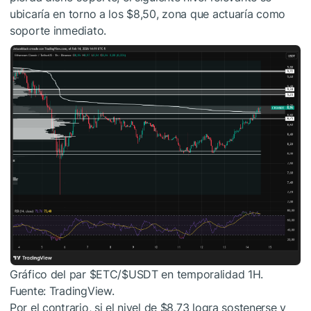
ubicaría en torno a los $8,50, zona que actuaría como
soporte inmediato.
Gráfico del par
$ETC
/
$USDT
en temporalidad 1H.
Fuente: TradingView.
Por el contrario, si el nivel de $8,73 logra sostenerse y