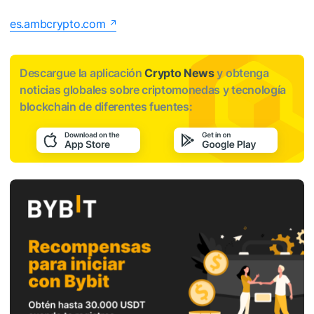
es.ambcrypto.com
Descargue la aplicación
Crypto News
y obtenga
noticias globales sobre criptomonedas y tecnología
blockchain de diferentes fuentes: