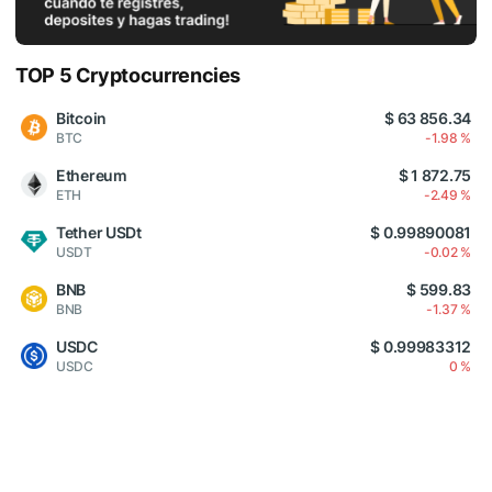
TOP 5 Cryptocurrencies
Bitcoin
$ 63 856.34
BTC
-1.98 %
Ethereum
$ 1 872.75
ETH
-2.49 %
Tether USDt
$ 0.99890081
USDT
-0.02 %
BNB
$ 599.83
BNB
-1.37 %
USDC
$ 0.99983312
USDC
0 %