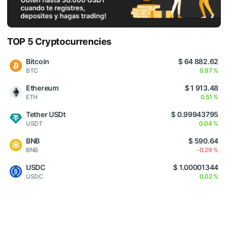
TOP 5 Cryptocurrencies
Bitcoin
$ 64 882.62
BTC
0.97 %
Ethereum
$ 1 913.48
ETH
0.51 %
Tether USDt
$ 0.99943795
USDT
0.04 %
BNB
$ 590.64
BNB
-0.29 %
USDC
$ 1.00001344
USDC
0.02 %