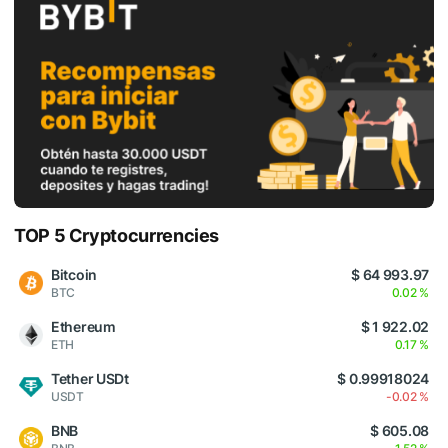
TOP 5 Cryptocurrencies
Bitcoin
$ 64 993.97
BTC
0.02 %
Ethereum
$ 1 922.02
ETH
0.17 %
Tether USDt
$ 0.99918024
USDT
-0.02 %
BNB
$ 605.08