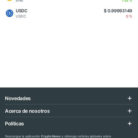
BNB
1.52 %
USDC
$ 0.99993149
USDC
0 %
Novedades
Acerca de nosotros
Políticas
Descargue la aplicación
Crypto News
y obtenga noticias globales sobre