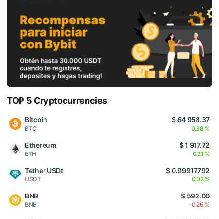
TOP 5 Cryptocurrencies
Bitcoin
$ 64 958.37
BTC
0.38 %
Ethereum
$ 1 917.72
ETH
0.21 %
Tether USDt
$ 0.99917792
USDT
0.02 %
BNB
$ 592.00
BNB
-0.26 %