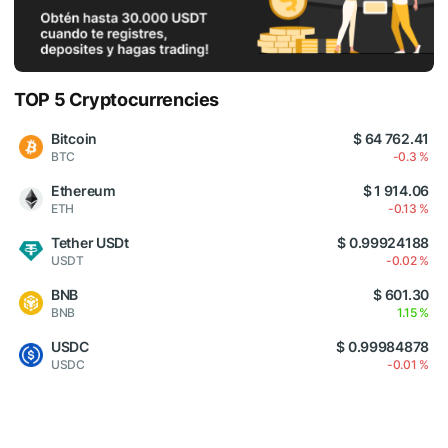
TOP 5 Cryptocurrencies
Bitcoin
$ 64 762.41
BTC
-0.3 %
Ethereum
$ 1 914.06
ETH
-0.13 %
Tether USDt
$ 0.99924188
USDT
-0.02 %
BNB
$ 601.30
BNB
1.15 %
USDC
$ 0.99984878
USDC
-0.01 %