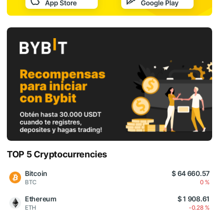
TOP 5 Cryptocurrencies
Bitcoin
$ 64 660.57
BTC
0 %
Ethereum
$ 1 908.61
ETH
-0.28 %