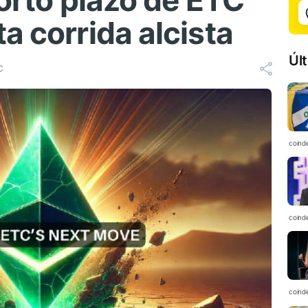
corto plazo de ETC
a corrida alcista
Úl
C
coind
coind
coind