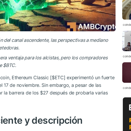
coind
ón del canal ascendente, las perspectivas a mediano
etedoras.
coind
era ventaja para los alcistas, pero los compradores
de
$BTC
.
tcoin,
Ethereum Classic [
$ETC
]
experimentó un fuerte
 17 de noviembre. Sin embargo, a pesar de las
coind
r la barrera de los $27 después de probarla varias
iente y descripción