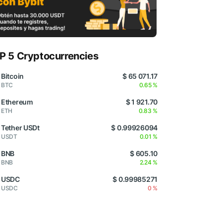
P 5 Cryptocurrencies
Bitcoin
$ 65 071.17
BTC
0.65 %
Ethereum
$ 1 921.70
ETH
0.83 %
Tether USDt
$ 0.99926094
USDT
0.01 %
BNB
$ 605.10
BNB
2.24 %
USDC
$ 0.99985271
USDC
0 %