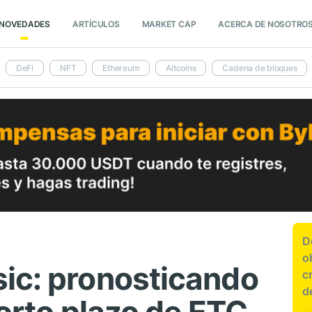
NOVEDADES
ARTÍCULOS
MARKET CAP
ACERCA DE NOSOTRO
DeFi
NFT
Ethereum
Altcoins
Cadena de bloques
D
o
ic: pronosticando
c
d