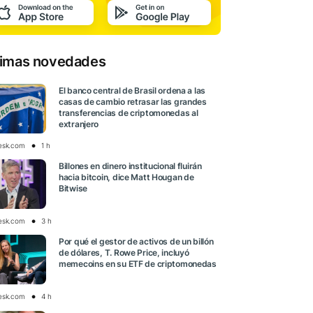
timas novedades
El banco central de Brasil ordena a las
casas de cambio retrasar las grandes
transferencias de criptomonedas al
extranjero
esk.com
1 h
Billones en dinero institucional fluirán
hacia bitcoin, dice Matt Hougan de
Bitwise
esk.com
3 h
Por qué el gestor de activos de un billón
de dólares, T. Rowe Price, incluyó
memecoins en su ETF de criptomonedas
esk.com
4 h