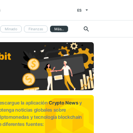
ES
S
Minado
Finanzas
Más...
escargue la aplicación
Crypto News
y
btenga noticias globales sobre
riptomonedas y tecnología blockchain
e diferentes fuentes: