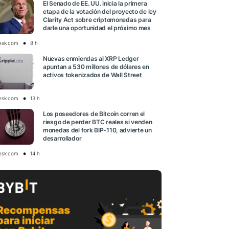
El Senado de EE. UU. inicia la primera
etapa de la votación del proyecto de ley
Clarity Act sobre criptomonedas para
darle una oportunidad el próximo mes
esk.com
8 h
Nuevas enmiendas al XRP Ledger
apuntan a 530 millones de dólares en
activos tokenizados de Wall Street
esk.com
13 h
Los poseedores de Bitcoin corren el
riesgo de perder BTC reales si venden
monedas del fork BIP-110, advierte un
desarrollador
esk.com
14 h