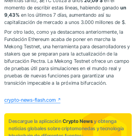
Mientras tanto,
$ETC
cotiza a unos
20,09 $
en el
momento de escribir estas líneas, habiendo ganado
un
9,43%
en los últimos 7 días, aumentando así su
capitalización de mercado a unos 3.000 millones de $.
Por otro lado, como ya
destacamos
anteriormente, la
Fundación Ethereum acaba de poner en marcha la
Mekong Testnet, una herramienta para desarrolladores y
stakers que se preparan para la actualización de la
bifurcación Pectra. La Mekong Testnet ofrece un campo
de pruebas útil para simulaciones en el mundo real y
pruebas de nuevas funciones para garantizar una
transición impecable a la próxima bifurcación.
crypto-news-flash.com
Descargue la aplicación
Crypto News
y obtenga
noticias globales sobre criptomonedas y tecnología
blockchain de diferentes fuentes: