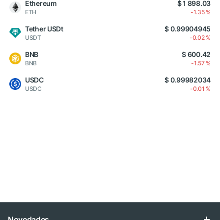
Ethereum
$ 1 898.03
ETH
-1.35 %
Tether USDt
$ 0.99904945
USDT
-0.02 %
BNB
$ 600.42
BNB
-1.57 %
USDC
$ 0.99982034
USDC
-0.01 %
Novedades