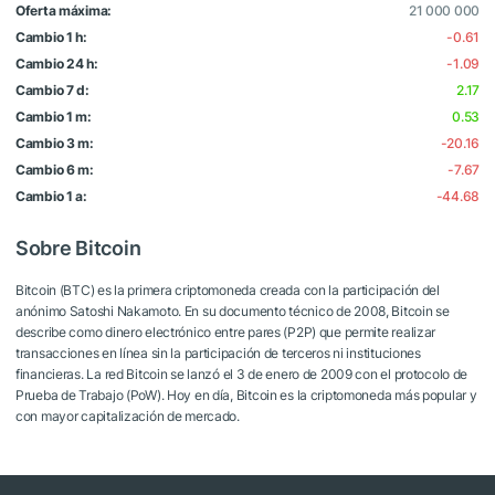
Oferta máxima:
21 000 000
Cambio 1 h:
-0.61
Cambio 24 h:
-1.09
Cambio 7 d:
2.17
Cambio 1 m:
0.53
Cambio 3 m:
-20.16
Cambio 6 m:
-7.67
Cambio 1 a:
-44.68
Sobre Bitcoin
Bitcoin (BTC) es la primera criptomoneda creada con la participación del
anónimo Satoshi Nakamoto. En su documento técnico de 2008, Bitcoin se
describe como dinero electrónico entre pares (P2P) que permite realizar
transacciones en línea sin la participación de terceros ni instituciones
financieras. La red Bitcoin se lanzó el 3 de enero de 2009 con el protocolo de
Prueba de Trabajo (PoW). Hoy en día, Bitcoin es la criptomoneda más popular y
con mayor capitalización de mercado.