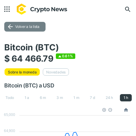
Volver a la lista
Bitcoin (BTC)
$ 64 466.79
0.61%
Sobre la moneda
Novedades
Bitcoin (BTC) a USD
Todo
1 a
6 m
3 m
1 m
7 d
24 h
1 h
65,000
64,900