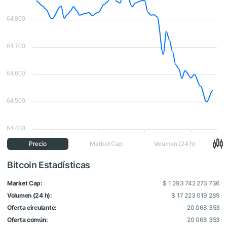
64,800
64,700
64,600
64,500
64,400
Precio
Market Cap
Volumen (24 h)
Bitcoin Estadísticas
Market Cap:
$ 1 293 742 273 736
Volumen (24 h):
$ 17 223 019 289
Oferta circulante:
20 068 353
Oferta común:
20 068 353