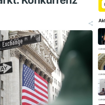
rkt: Konkurrenz
Ak
coind
coind
coind