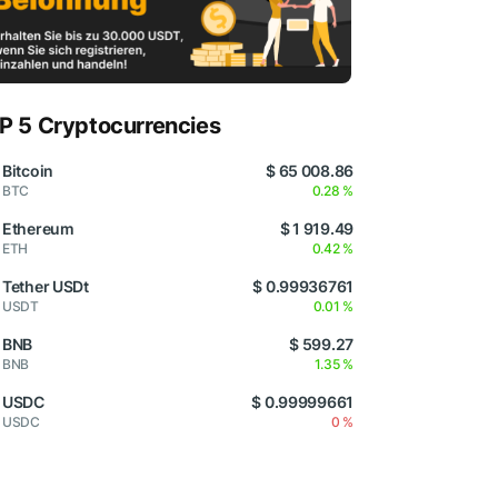
P 5 Cryptocurrencies
Bitcoin
$ 65 008.86
BTC
0.28 %
Ethereum
$ 1 919.49
ETH
0.42 %
Tether USDt
$ 0.99936761
USDT
0.01 %
BNB
$ 599.27
BNB
1.35 %
USDC
$ 0.99999661
USDC
0 %