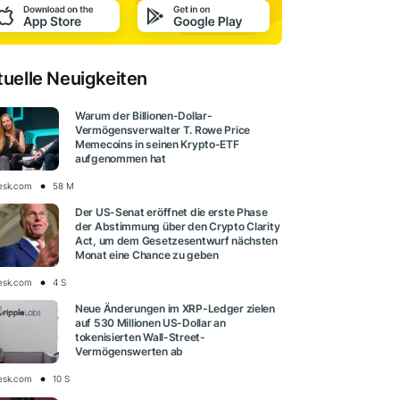
tuelle Neuigkeiten
Warum der Billionen-Dollar-
Vermögensverwalter T. Rowe Price
Memecoins in seinen Krypto-ETF
aufgenommen hat
esk.com
58 M
Der US-Senat eröffnet die erste Phase
der Abstimmung über den Crypto Clarity
Act, um dem Gesetzesentwurf nächsten
Monat eine Chance zu geben
esk.com
4 S
Neue Änderungen im XRP-Ledger zielen
auf 530 Millionen US-Dollar an
tokenisierten Wall-Street-
Vermögenswerten ab
esk.com
10 S