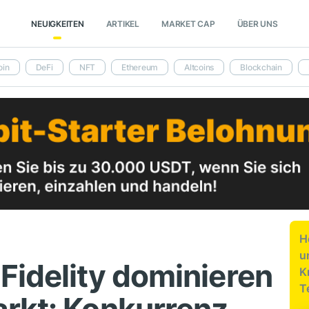
NEUIGKEITEN
ARTIKEL
MARKET CAP
ÜBER UNS
oin
DeFi
NFT
Ethereum
Altcoins
Blockchain
H
u
Fidelity dominieren
K
T