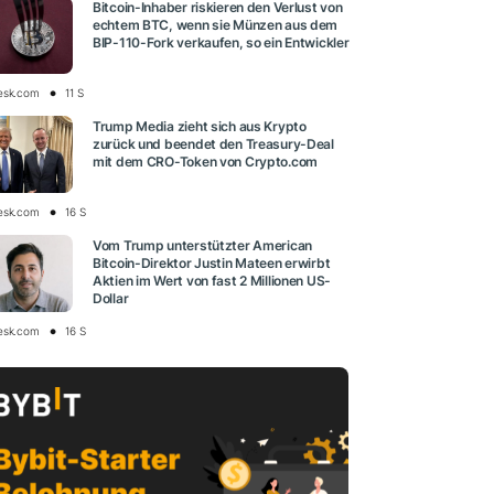
Bitcoin-Inhaber riskieren den Verlust von
echtem BTC, wenn sie Münzen aus dem
BIP-110-Fork verkaufen, so ein Entwickler
esk.com
11 S
Trump Media zieht sich aus Krypto
zurück und beendet den Treasury-Deal
mit dem CRO-Token von Crypto.com
esk.com
16 S
Vom Trump unterstützter American
Bitcoin-Direktor Justin Mateen erwirbt
Aktien im Wert von fast 2 Millionen US-
Dollar
esk.com
16 S