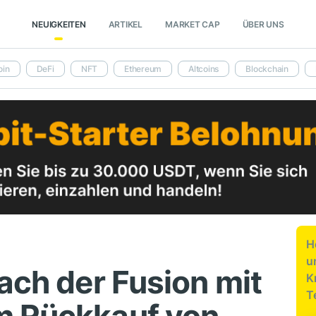
NEUIGKEITEN
ARTIKEL
MARKET CAP
ÜBER UNS
oin
DeFi
NFT
Ethereum
Altcoins
Blockchain
H
u
ach der Fusion mit
K
T