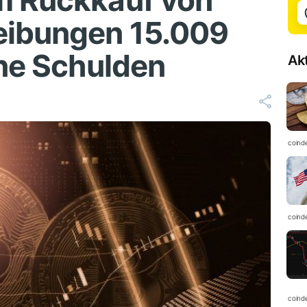
m Rückkauf von
eibungen 15.009
ine Schulden
Ak
coind
coind
coind