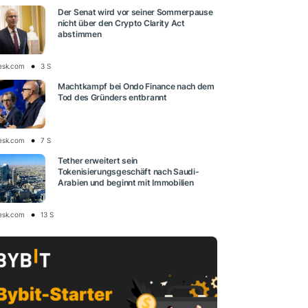
Der Senat wird vor seiner Sommerpause
nicht über den Crypto Clarity Act
abstimmen
esk.com
3 S
Machtkampf bei Ondo Finance nach dem
Tod des Gründers entbrannt
esk.com
7 S
Tether erweitert sein
Tokenisierungsgeschäft nach Saudi-
Arabien und beginnt mit Immobilien
esk.com
13 S