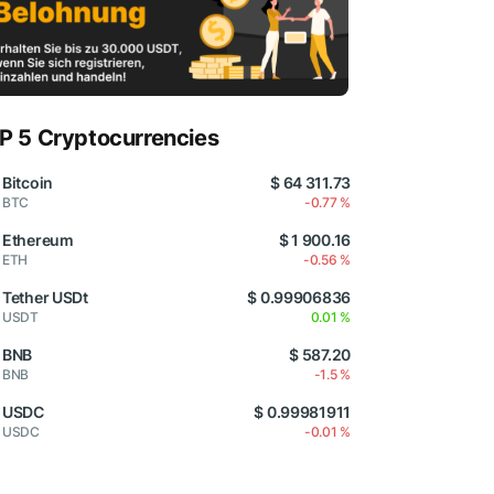
P 5 Cryptocurrencies
Bitcoin
$ 64 311.73
BTC
-0.77 %
Ethereum
$ 1 900.16
ETH
-0.56 %
Tether USDt
$ 0.99906836
USDT
0.01 %
BNB
$ 587.20
BNB
-1.5 %
USDC
$ 0.99981911
USDC
-0.01 %