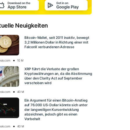
tuelle Neuigkeiten
Bitcoin-Wallet, seit 2011 inaktiv, bewegt
3,2 Millionen Dollar in Richtung einer mit
FalconX verbundenen Adresse
esk.com
10 M
XRP führt die Verluste der großen
Kryptowährungen an, da die Abstimmung
über den Clarity Act auf September
verschoben wird
esk.com
40 M
Ein Argument für einen Bitcoin-Anstieg
auf 76.000 US-Dollar könnte sich unter
der langweiligen Kursentwicklung
abzeichnen, jedoch gibt es einen
Vorbehalt
esk.com
40 M