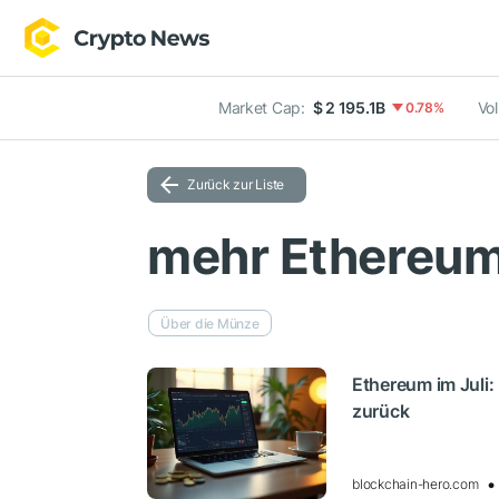
Market Cap:
$ 2 195.1B
Vo
0.78%
Zurück zur Liste
mehr Ethereum
Über die Münze
Ethereum im Juli:
zurück
blockchain-hero.com