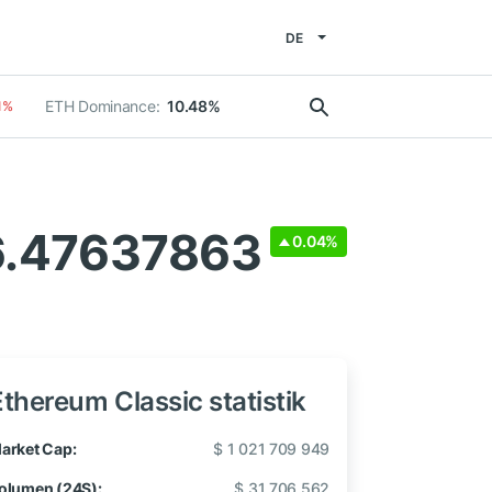
DE
ETH Dominance:
10.48%
1%
6.47637863
0.04%
Ethereum Classic statistik
arket Cap:
$ 1 021 709 949
olumen (24S):
$ 31 706 562