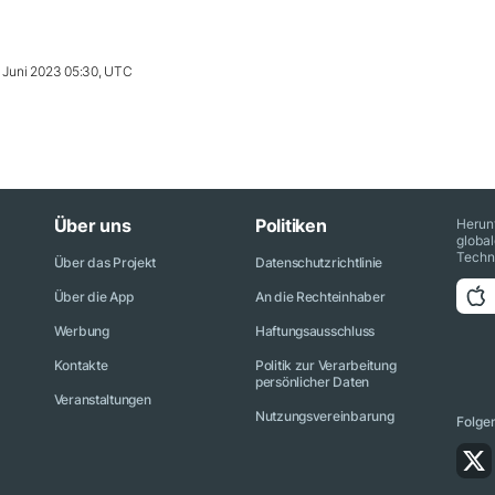
 Juni 2023 05:30, UTC
Über uns
Politiken
Herun
globa
Techn
Über das Projekt
Datenschutzrichtlinie
Über die App
An die Rechteinhaber
Werbung
Haftungsausschluss
Kontakte
Politik zur Verarbeitung
persönlicher Daten
Veranstaltungen
Nutzungsvereinbarung
Folge