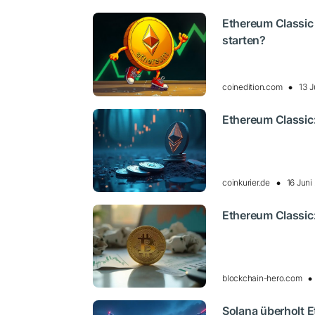
Ethereum Classic
starten?
coinedition.com
13 J
Ethereum Classic:
coinkurier.de
16 Juni
Ethereum Classic:
blockchain-hero.com
Solana überholt 