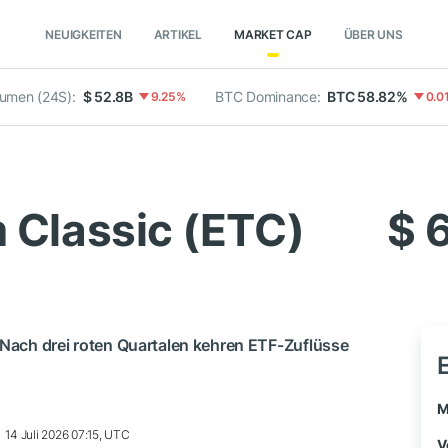
NEUIGKEITEN
ARTIKEL
MARKET CAP
ÜBER UNS
lumen (24S):
$ 52.8B
BTC Dominance:
BTC 58.82%
9.25%
0.0
 Classic (ETC)
$ 
 Nach drei roten Quartalen kehren ETF-Zuflüsse
M
14 Juli 2026 07:15, UTC
V