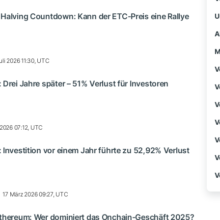
 Halving Countdown: Kann der ETC-Preis eine Rallye
U
A
M
uli 2026 11:30, UTC
V
 Drei Jahre später – 51% Verlust für Investoren
V
V
V
 2026 07:12, UTC
V
 Investition vor einem Jahr führte zu 52,92% Verlust
V
V
17 März 2026 09:27, UTC
Ethereum: Wer dominiert das Onchain-Geschäft 2025?