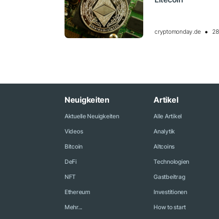
cryptomonday.de
28
Neuigkeiten
Artikel
Aktuelle Neuigkeiten
Alle Artikel
Videos
Analytik
Bitcoin
Altcoins
DeFi
Technologien
NFT
Gastbeitrag
Ethereum
Investitionen
Mehr...
How to start