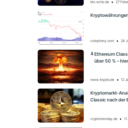
btc-echo.de
27 Febr
Kryptowährungen 
coinphony.com
24 J
Ethereum Classi
🔝
über 50 % – hier
news-krypto.de
12 J
Kryptomarkt-Anal
Classic nach der
cryptomonday.de
11