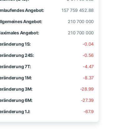
mlaufendes Angebot:
157 759 452.88
llgemeines Angebot:
210 700 000
aximales Angebot:
210 700 000
eränderung 1S:
-0.04
eränderung 24S:
-0.56
eränderung 7T:
-4.47
eränderung 1M:
-8.37
eränderung 3M:
-28.99
eränderung 6M:
-27.39
eränderung 1J:
-67.9