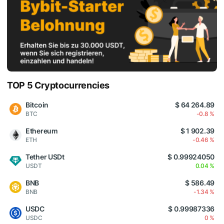
TOP 5 Cryptocurrencies
Bitcoin
$ 64 264.89
BTC
-0.8 %
Ethereum
$ 1 902.39
ETH
-0.46 %
Tether USDt
$ 0.99924050
USDT
0.04 %
BNB
$ 586.49
BNB
-1.34 %
USDC
$ 0.99987336
USDC
0 %