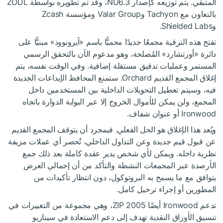
المتبقي. يتم توزيعه كإصدار NU6.3، وقد تم تطويره بواسطة ZODL
بالتعاون مع Tachyon وValar Group ومؤسسة Zcash
وShielded Labs.
تفتح هذه الترقية مجمعًا جديدًا محميًّا باسم «آيرونوود» مبنيًّا على
دائرة «أورتشارد» المُصلحة، وهو مدعوم الآن بالتحقق الرسمي
المستمر وعمليات تدقيق مستقلة إضافية. وفي الوقت نفسه، يتم
إغلاق المجمع القديم Orchard. ستمنع المحافظ الإيداعات الجديدة
فيه، وسيتم تعطيل التحويلات الداخلية بين المستخدمين داخل
المجمع، ولن يمكن للأموال الخروج إلا عبر البوابة الدوارة باتجاه
Ironwood أو عنوان شفاف.
ويُعد هذا الإغلاق هو الحل الفعلي. فبمجرد أن يتوقف المجمع القديم
عن قبول قيم جديدة وعن التداول الداخلي، تُحصر أي عملات مزيفة
نظرية داخله. ويمكن لأي شخص يدير عقدة كاملة بعد ذلك جمع
الأرصدة عبر المجمعات النشطة والتأكد من أن إجمالي العرض
يتوافق مع ما يسمح به البروتوكول، دون انتظار تأكيدات من
المطورين أو إجراء ترحيل كامل.
تدعم Ironwood أيضًا ZIP 2005، وهي مجموعة من التغييرات في
تنسيق الأوراق النقدية تهدف إلى دعم الاستعادة في سيناريو