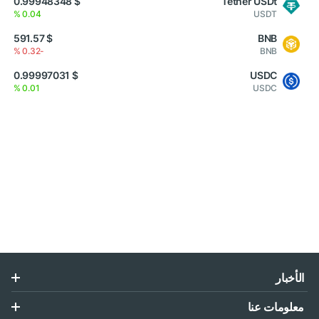
$ 0.99948348
Tether USDt
0.04 %
USDT
$ 591.57
BNB
-0.32 %
BNB
$ 0.99997031
USDC
0.01 %
USDC
الأخبار
معلومات عنا