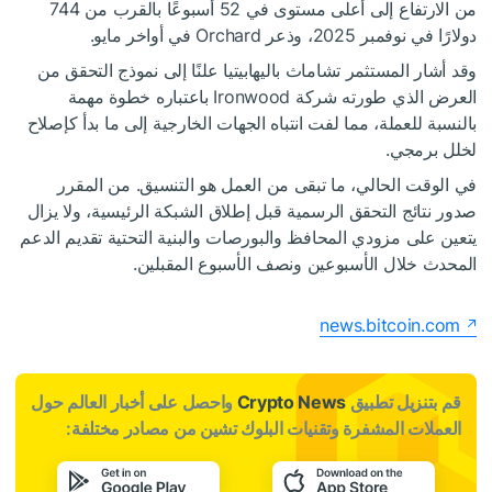
من الارتفاع إلى أعلى مستوى في 52 أسبوعًا بالقرب من 744
دولارًا في نوفمبر 2025، وذعر Orchard في أواخر مايو.
وقد أشار المستثمر تشاماث باليهابيتيا علنًا إلى نموذج التحقق من
العرض الذي طورته شركة Ironwood باعتباره خطوة مهمة
بالنسبة للعملة، مما لفت انتباه الجهات الخارجية إلى ما بدأ كإصلاح
لخلل برمجي.
في الوقت الحالي، ما تبقى من العمل هو التنسيق. من المقرر
صدور نتائج التحقق الرسمية قبل إطلاق الشبكة الرئيسية، ولا يزال
يتعين على مزودي المحافظ والبورصات والبنية التحتية تقديم الدعم
المحدث خلال الأسبوعين ونصف الأسبوع المقبلين.
news.bitcoin.com
قم بتنزيل تطبيق
Crypto News
واحصل على أخبار العالم حول
العملات المشفرة وتقنيات البلوك تشين من مصادر مختلفة: