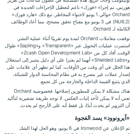
نوتيكومب وجاك غريغ، هذه المشكلة في غضون ساعات من تقرير
هورنبي. تم إجراء «فورك» ناعم لتعطيل الإجراءات الجديدة في
Orchard حوالي 1 يونيو لاحتواء المخاطر. تبع ذلك «هارد فورك»
(NU6.2) في 3 يونيو مع مفتاح تحقق مصحح، مما أعاد الوظائف
الكاملة لـ Orchard.
توقفت معاملات Orchard لمدة يوم تقريبًا أثناء عملية النشر.
استمرت عمليات التحويل عبر «Transparent» و«Sapling» طوال
الوقت. أفاد كل من «Zcash Open Development Lab»
و«Shielded Labs» أنهما لم يعثرا على أي دليل يشير إلى استغلال
هذا الخلل في أي وقت من الأوقات، كما لم تظهر أي علامات على
إصدار عملات غير مصرح به في نظام المحاسبة الدوار للشبكة،
الذي يتتبع القيمة الداخلة والخارجة من كل تجمع.
هناك مشكلة لا يمكن للمطورين إصلاحها. فخصوصية Orchard
تعني أنه لا يمكن لأحد إثبات العكس. لا توجد طريقة تشفيرية لتأكيد
أن التزوير لم يحدث أبدًا، بل فقط أنه على الأرجح لم يحدث.
«آيرونوود» يسد الفجوة
تم الإعلان عن Ironwood في 6 يونيو، وهو الحل لهذا الشك