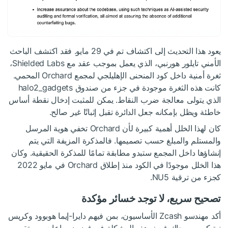
يعود هذا التحديث إلى اكتشاف تم في 29 مايو. فقد اكتشف الباحث
الأمني تايلور هورنبي، الذي يعمل بموجب عقد مع Shielded Labs،
ثغرة أمنية داخل كود المنحنى الإهليلجي لمجمع Orchard المحمي.
كانت هذه الثغرة موجودة في جزء من صندوق halo2_gadgets
الذي يتولى معالجة ضرب النقاط. يمكن للمثبت إدخال نقطة أساس
خاطئة ويظل بإمكانه جعل الدائرة تقبل إثباتًا غير صالح.
كان لهذا الخلل أهمية كبيرة لأن Orchard تخفي هوية المرسل
والمستلم والمبلغ حسب تصميمها. فالمذكرة المزيفة التي يتم
إنشاؤها داخل المجمع ستبدو مطابقة تمامًا للمذكرة الحقيقية. وكان
هذا الخلل موجودًا في الكود منذ إطلاق Orchard في مايو 2022
كجزء من ترقية NU5.
تصحيح سريع، لا توجد خسائر مؤكدة
أكد مهندسو Zcash الأساسيون، بمن فيهم دايرا-إيما هوبوود وكريس