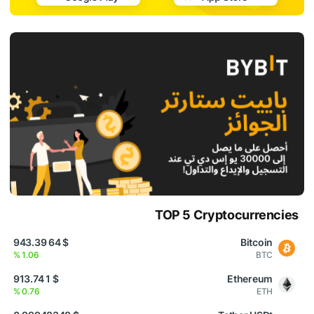
TOP 5 Cryptocurrencies
$ 64 943.39
Bitcoin
1.06 %
BTC
$ 1 913.74
Ethereum
0.76 %
ETH