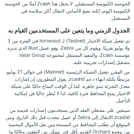
الحوسبة الكمومية المستقبلي. لا يجعل هذا Zcash آمنًا من الحوسبة
الكمومية اليوم، لكنه يضع الأساس لانتقال أكثر سلاسة في
المستقبل.
الجدول الزمني وما يتعين على المستخدمين القيام به
تم تفعيل شبكة الاختبار (Testnet) لـ Ironwood في الفترة بين 3
و4 يوليو تقريبًا. ويقوم كل من Zebra، وهو عميل Rust الذي تديره
مؤسسة Zcash، والتنفيذ المستقل لمجموعة Valar Group،
بتشغيل إصدارات تجريبية عليه.
من المقرر تفعيل الشبكة الرئيسية (Mainnet) في حوالي 21 يوليو،
مرتبطًا بكتلة انتهاء دعم zcashd. يقول المطورون إن إشارات
معدل التجزئة تبدو جاهزة، كما أن الوقت المتاح حاليًا على شبكة
الاختبار يمنح المحافظ فترة كافية، لذا لا يُنظر حاليًا في إمكانية
التأجيل.
سيتعين على مشغلي العقد الذين يستخدمون إصدارات قديمة من
zcashd الانتقال إلى Zebra أو عميل محدث قبل ذلك التاريخ. ومن
المتوقع أن تطلب المحافظ من المستخدمين نقل الأموال المحمية
من مجمع Orchard القديم بأقل قدر ممكن من التعقيد، وغالبًا ما