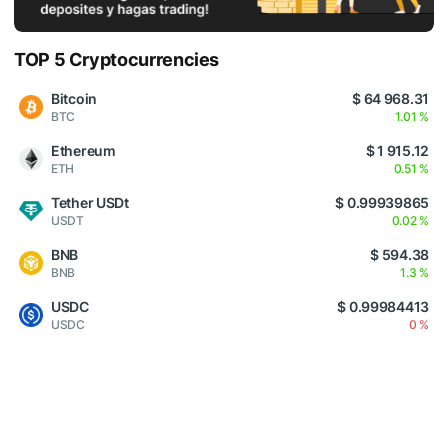
TOP 5 Cryptocurrencies
Bitcoin
$ 64 968.31
BTC
1.01 %
Ethereum
$ 1 915.12
ETH
0.51 %
Tether USDt
$ 0.99939865
USDT
0.02 %
BNB
$ 594.38
BNB
1.3 %
USDC
$ 0.99984413
USDC
0 %