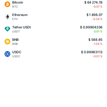
Bitcoin
$ 64 274.78
BTC
-0.57 %
Ethereum
$ 1 898.07
ETH
-0.34 %
Tether USDt
$ 0.99904336
USDT
0.01 %
BNB
$ 588.65
BNB
-1.04 %
USDC
$ 0.99983113
USDC
-0.01 %