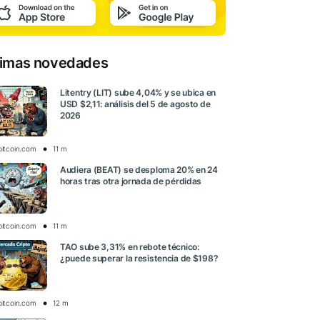
timas novedades
Litentry (LIT) sube 4,04% y se ubica en
USD $2,11: análisis del 5 de agosto de
2026
bitcoin.com
11 m
Audiera (BEAT) se desploma 20% en 24
horas tras otra jornada de pérdidas
bitcoin.com
11 m
TAO sube 3,31% en rebote técnico:
¿puede superar la resistencia de $198?
bitcoin.com
12 m