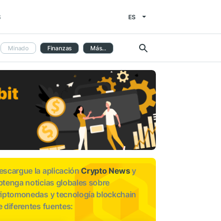
ES
S
Minado
Finanzas
Más...
escargue la aplicación
Crypto News
y
btenga noticias globales sobre
riptomonedas y tecnología blockchain
e diferentes fuentes: