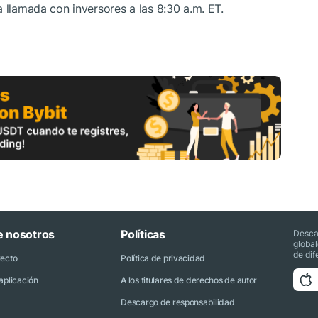
 llamada con inversores a las 8:30 a.m. ET.
e nosotros
Políticas
Desca
globa
de dif
yecto
Política de privacidad
aplicación
A los titulares de derechos de autor
Descargo de responsabilidad