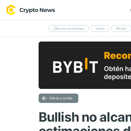
Últimas novedades
Video
Bitcoin
Volver a la lista
Bullish no alca