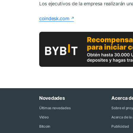
Los ejecutivos de la empresa realizarán una
coindesk.com
Novedades
Acerca d
Últimas novedades
Sobre el pro
Video
Acerca de la 
Bitcoin
Publicidad