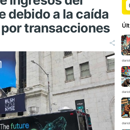
e ingresos del
e debido a la caída
 por transacciones
Úl
diario
diario
diario