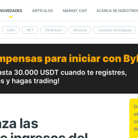
NOVEDADES
ARTÍCULOS
MARKET CAP
ACERCA DE NOSOTRO
DeFi
NFT
Ethereum
Altcoins
Cadena de bloques
D
o
nza las
c
d