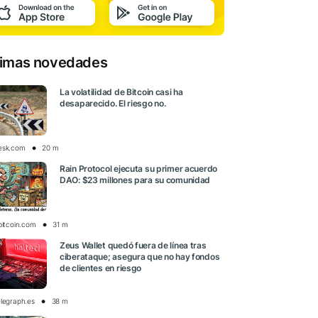
timas novedades
La volatilidad de Bitcoin casi ha
desaparecido. El riesgo no.
esk.com
20 m
Rain Protocol ejecuta su primer acuerdo
DAO: $23 millones para su comunidad
bitcoin.com
31 m
Zeus Wallet quedó fuera de línea tras
ciberataque; asegura que no hay fondos
de clientes en riesgo
elegraph.es
38 m