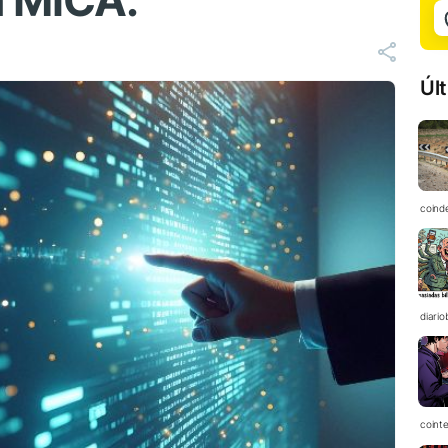
n MiCA.
Úl
coind
diario
coint