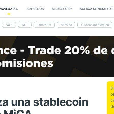
NOVEDADES
ARTÍCULOS
MARKET CAP
ACERCA DE NOSOTRO
DeFi
NFT
Ethereum
Altcoins
Cadena de bloques
D
o
za una stablecoin
c
d