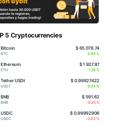
P 5 Cryptocurrencies
Bitcoin
$ 65 078.74
BTC
0.95 %
Ethereum
$ 1 927.97
ETH
1.29 %
Tether USDt
$ 0.99927422
USDT
0.04 %
BNB
$ 591.62
BNB
-0.25 %
USDC
$ 0.99992906
USDC
-0.03 %