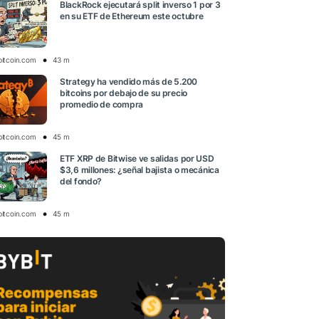
BlackRock ejecutará split inverso 1 por 3
en su ETF de Ethereum este octubre
bitcoin.com
43 m
Strategy ha vendido más de 5.200
bitcoins por debajo de su precio
promedio de compra
bitcoin.com
45 m
ETF XRP de Bitwise ve salidas por USD
$3,6 millones: ¿señal bajista o mecánica
del fondo?
bitcoin.com
45 m