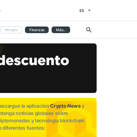
ES
S
Minado
Finanzas
Más...
escargue la aplicación
Crypto News
y
btenga noticias globales sobre
riptomonedas y tecnología blockchain
e diferentes fuentes: