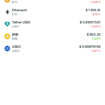
BTC
-0.08 %
Ethereum
$ 1 916.41
ETH
-0.16 %
Tether USDt
$ 0.99917551
USDT
-0.02 %
BNB
$ 603.20
BNB
1.34 %
USDC
$ 0.99979159
USDC
-0.01 %