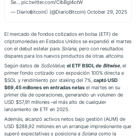
Se… pic.twitter.com/CIbBgl4otW
— Diario฿itcoin (@DiarioBitcoin) October 29, 2025
El mercado de fondos cotizados en bolsa (ETF) de
criptomonedas en Estados Unidos se expandió el martes
con el debut estelar para
Solana
, pero con resultados
dispares para los nuevos productos de otras
altcoins
.
Según datos de
SoSoValue
,
el ETF BSOL de
Bitwise
, el
primer fondo cotizado con exposición 100% directa a
$SOL
y rendimiento por staking del 7%,
captó USD
$69,45 millones en entradas netas
el martes en su
primer día de operaciones, generando un volumen de
USD $57,91 millones –el más alto de cualquier
lanzamiento de ETF en 2025.
Además, alcanzó activos netos bajo gestión (AUM) de
USD $288,92 millones en un arranque impresionante que
superó expectativas y posiciona a
Solana
como la