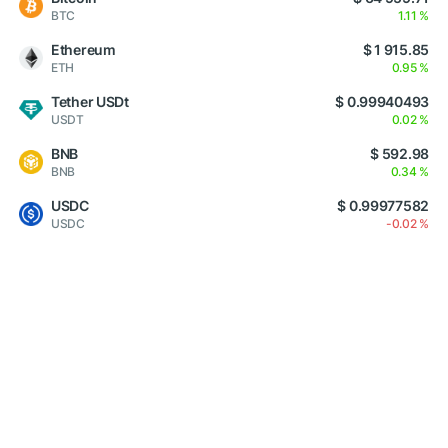
BTC
1.11 %
Ethereum
$ 1 915.85
ETH
0.95 %
Tether USDt
$ 0.99940493
USDT
0.02 %
BNB
$ 592.98
BNB
0.34 %
USDC
$ 0.99977582
USDC
-0.02 %