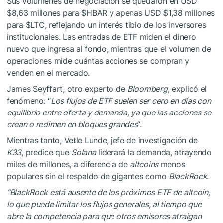
Sus volúmenes de negociación se quedaron en USD
$8,63 millones para
$HBAR
y apenas USD $1,38 millones
para
$LTC
, reflejando un interés tibio de los inversores
institucionales. Las entradas de ETF miden el dinero
nuevo que ingresa al fondo, mientras que el volumen de
operaciones mide cuántas acciones se compran y
venden en el mercado.
James Seyffart, otro experto de
Bloomberg
, explicó el
fenómeno: “
Los flujos de ETF suelen ser cero en días con
equilibrio entre oferta y demanda, ya que las acciones se
crean o redimen en bloques grandes
“.
Mientras tanto, Vetle Lunde, jefe de investigación de
K33
, predice que
Solana
liderará la demanda, atrayendo
miles de millones, a diferencia de
altcoins
menos
populares sin el respaldo de gigantes como
BlackRock
.
“BlackRock está ausente de los próximos ETF de altcoin,
lo que puede limitar los flujos generales, al tiempo que
abre la competencia para que otros emisores atraigan