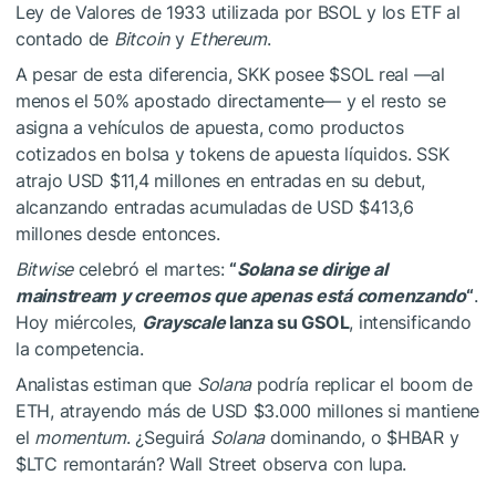
Ley de Valores de 1933 utilizada por BSOL y los ETF al
contado de
Bitcoin
y
Ethereum
.
A pesar de esta diferencia, SKK posee
$SOL
real —al
menos el 50% apostado directamente— y el resto se
asigna a vehículos de apuesta, como productos
cotizados en bolsa y tokens de apuesta líquidos. SSK
atrajo USD $11,4 millones en entradas en su debut,
alcanzando entradas acumuladas de USD $413,6
millones desde entonces.
Bitwise
celebró el martes:
“
Solana se dirige al
mainstream y creemos que apenas está comenzando
“
.
Hoy miércoles,
Grayscale
lanza su GSOL
, intensificando
la competencia.
Analistas estiman que
Solana
podría replicar el boom de
ETH, atrayendo más de USD $3.000 millones si mantiene
el
momentum
. ¿Seguirá
Solana
dominando, o
$HBAR
y
$LTC
remontarán? Wall Street observa con lupa.