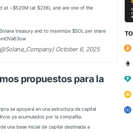
ed at ~$520M (at $236), and are one of the
 Solana treasury and to maximize
$SOL
per share
TO
/K5mOVa63ow
@Solana_Company) October 6, 2025
smos propuestos para la
mpra se apoyará en una estructura de capital
tivos ya acumulados por la compañía.
 una base inicial de capital destinada a