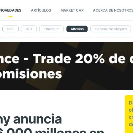
NOVEDADES
ARTÍCULOS
MARKET CAP
ACERCA DE NOSOTRO
DeFi
NFT
Ethereum
Altcoins
Cadena de bloques
D
o
y anuncia
c
d