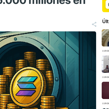
.000 millones en
Úl
coind
coind
coind