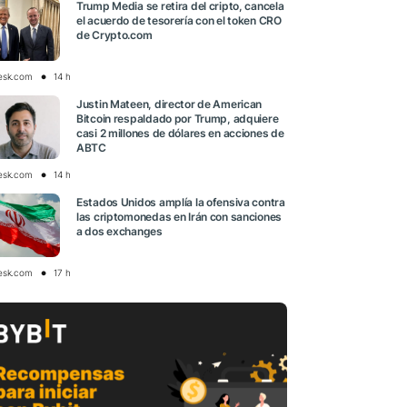
Trump Media se retira del cripto, cancela
el acuerdo de tesorería con el token CRO
de Crypto.com
esk.com
14 h
Justin Mateen, director de American
Bitcoin respaldado por Trump, adquiere
casi 2 millones de dólares en acciones de
ABTC
esk.com
14 h
Estados Unidos amplía la ofensiva contra
las criptomonedas en Irán con sanciones
a dos exchanges
esk.com
17 h