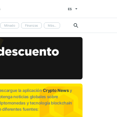
ES
S
Minado
Finanzas
Más...
escargue la aplicación
Crypto News
y
btenga noticias globales sobre
riptomonedas y tecnología blockchain
e diferentes fuentes: