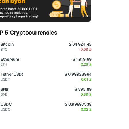
P 5 Cryptocurrencies
Bitcoin
$ 64 924.45
BTC
-0.08 %
Ethereum
$ 1 919.69
ETH
0.28 %
Tether USDt
$ 0.99933964
USDT
0.01 %
BNB
$ 595.89
BNB
0.89 %
USDC
$ 0.99997538
USDC
0.02 %