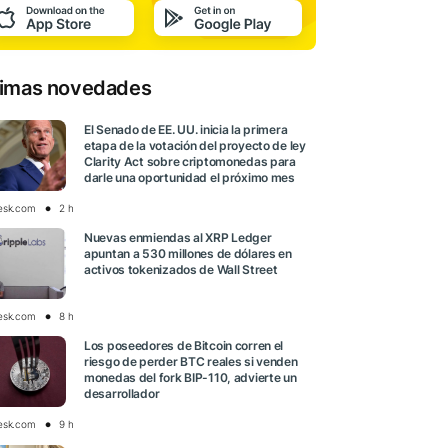
timas novedades
El Senado de EE. UU. inicia la primera
etapa de la votación del proyecto de ley
Clarity Act sobre criptomonedas para
darle una oportunidad el próximo mes
esk.com
2 h
Nuevas enmiendas al XRP Ledger
apuntan a 530 millones de dólares en
activos tokenizados de Wall Street
esk.com
8 h
Los poseedores de Bitcoin corren el
riesgo de perder BTC reales si venden
monedas del fork BIP-110, advierte un
desarrollador
esk.com
9 h