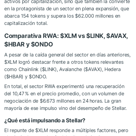
activos por capitalización, sino que también la convierte
en la protagonista de un sector en plena expansión, que
abarca 154 tokens y supera los $62.000 millones en
capitalización total.
Comparativa RWA:
$XLM
vs
$LINK
,
$AVAX
,
$HBAR
y
$ONDO
A pesar de la caída general del sector en días anteriores,
$XLM
logró destacar frente a otros tokens relevantes
como Chainlink (
$LINK
), Avalanche (
$AVAX
), Hedera
(
$HBAR
) y
$ONDO
.
En total, el sector RWA experimentó una recuperación
del 10,47 % en el precio promedio, con un volumen de
negociación de $6.673 millones en 24 horas. La gran
mayoría de ese impulso vino del desempeño de Stellar.
¿Qué está impulsando a Stellar?
El repunte de
$XLM
responde a múltiples factores, pero