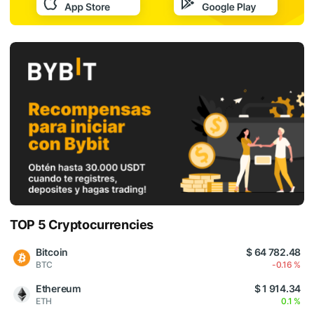
TOP 5 Cryptocurrencies
Bitcoin
$ 64 782.48
BTC
-0.16 %
Ethereum
$ 1 914.34
ETH
0.1 %