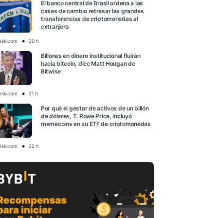
El banco central de Brasil ordena a las
casas de cambio retrasar las grandes
transferencias de criptomonedas al
extranjero
esk.com
20 h
Billones en dinero institucional fluirán
hacia bitcoin, dice Matt Hougan de
Bitwise
esk.com
21 h
Por qué el gestor de activos de un billón
de dólares, T. Rowe Price, incluyó
memecoins en su ETF de criptomonedas
esk.com
22 h