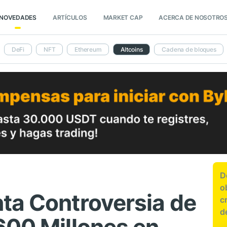
NOVEDADES
ARTÍCULOS
MARKET CAP
ACERCA DE NOSOTRO
DeFi
NFT
Ethereum
Altcoins
Cadena de bloques
D
o
ta Controversia de
c
d