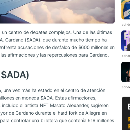
coind
 un centro de debates complejos. Una de las últimas
A
. Cardano (
$ADA
), que durante mucho tiempo ha
a enfrenta acusaciones de desfalco de $600 millones en
n las afirmaciones y las repercusiones para Cardano.
coind
(
$ADA
)
coind
, una vez más ha estado en el centro de atención
millones en moneda
$ADA
. Estas afirmaciones,
incluido el artista NFT Masato Alexander, sugieren
yor de Cardano durante el hard fork de Allegra en
para controlar una billetera que contenía 619 millones