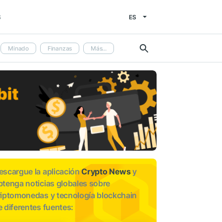
ES
S
Minado
Finanzas
Más...
escargue la aplicación
Crypto News
y
btenga noticias globales sobre
riptomonedas y tecnología blockchain
e diferentes fuentes: