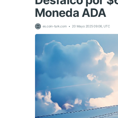
Desfalco por $
Moneda ADA
es.coin-turk.com
20 Mayo 2025 09:06, UTC