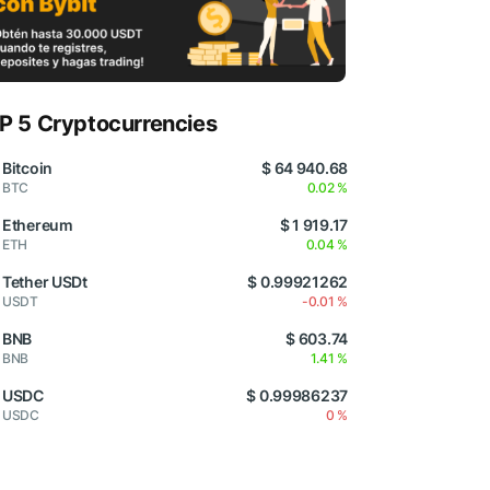
P 5 Cryptocurrencies
Bitcoin
$ 64 940.68
BTC
0.02 %
Ethereum
$ 1 919.17
ETH
0.04 %
Tether USDt
$ 0.99921262
USDT
-0.01 %
BNB
$ 603.74
BNB
1.41 %
USDC
$ 0.99986237
USDC
0 %