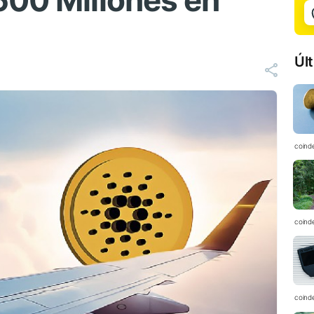
600 Millones en
Úl
coind
coind
coind