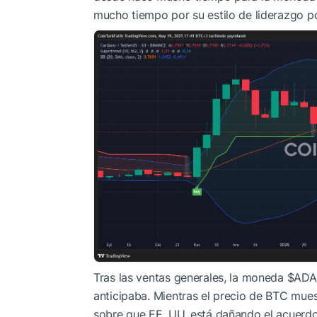
mucho tiempo por su estilo de liderazgo p
Tras las ventas generales, la moneda
$ADA
anticipaba. Mientras el precio de BTC mues
sobre que EE. UU. está dañando el acuerdo