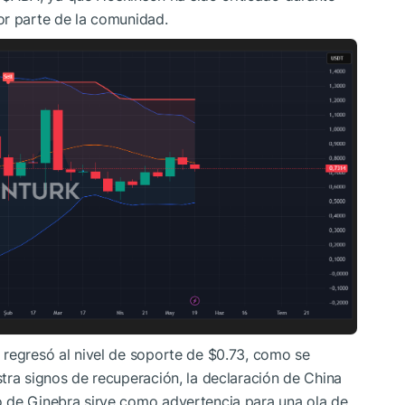
or parte de la comunidad.
regresó al nivel de soporte de $0.73, como se
tra signos de recuperación, la declaración de China
 de Ginebra sirve como advertencia para una ola de