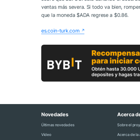
ventas más severa. Si todo va bien, romper
que la moneda
$ADA
regrese a $0.86.
es.coin-turk.com
Novedades
Acerca d
Últimas novedades
Sobre el pro
Video
Acerca de la 