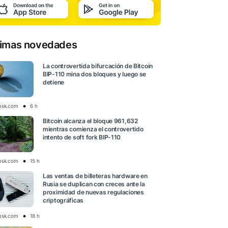
timas novedades
La controvertida bifurcación de Bitcoin
BIP-110 mina dos bloques y luego se
detiene
esk.com
6 h
Bitcoin alcanza el bloque 961,632
mientras comienza el controvertido
intento de soft fork BIP-110
esk.com
15 h
Las ventas de billeteras hardware en
Rusia se duplican con creces ante la
proximidad de nuevas regulaciones
criptográficas
esk.com
18 h