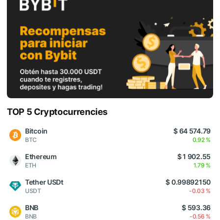
TOP 5 Cryptocurrencies
Bitcoin
$ 64 574.79
BTC
0.92 %
Ethereum
$ 1 902.55
ETH
1.79 %
Tether USDt
$ 0.99892150
USDT
-0.03 %
BNB
$ 593.36
BNB
-0.56 %