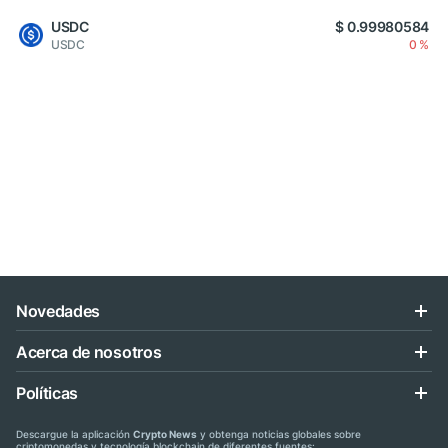
USDC
$ 0.99980584
USDC
0 %
Novedades
Acerca de nosotros
Políticas
Descargue la aplicación
Crypto News
y obtenga noticias globales sobre
criptomonedas y tecnología blockchain de diferentes fuentes: