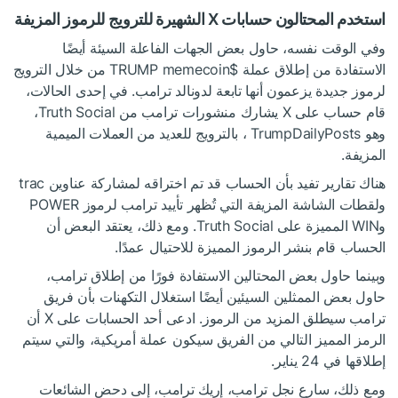
استخدم المحتالون حسابات X الشهيرة للترويج للرموز المزيفة
وفي الوقت نفسه، حاول بعض الجهات الفاعلة السيئة أيضًا
الاستفادة من إطلاق عملة
$TRUMP
memecoin من خلال الترويج
لرموز جديدة يزعمون أنها تابعة لدونالد ترامب. في إحدى الحالات،
قام حساب على X يشارك منشورات ترامب من Truth Social،
وهو TrumpDailyPosts ، بالترويج للعديد من العملات الميمية
المزيفة.
هناك تقارير تفيد بأن الحساب قد تم اختراقه لمشاركة عناوين trac
ولقطات الشاشة المزيفة التي تُظهر تأييد ترامب لرموز POWER
وWIN المميزة على Truth Social. ومع ذلك، يعتقد البعض أن
الحساب قام بنشر الرموز المميزة للاحتيال عمدًا.
وبينما حاول بعض المحتالين الاستفادة فورًا من إطلاق ترامب،
حاول بعض الممثلين السيئين أيضًا استغلال التكهنات بأن فريق
ترامب سيطلق المزيد من الرموز. ادعى أحد الحسابات على X أن
الرمز المميز التالي من الفريق سيكون عملة أمريكية، والتي سيتم
إطلاقها في 24 يناير.
ومع ذلك، سارع نجل ترامب، إريك ترامب، إلى دحض الشائعات