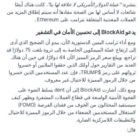
بنشره:
"عملة الدولار الأمريكي لا علاقة لها بنا".
كانت هناك أيضًا
شائعات لا أساس لها من الصحة مفادها أنه سيتم إطلاق المزيد من
العملات المعدنية المتعلقة بترامب على Ethereum .
يدعو BlockAid إلى تحسين الأمان في التشفير
ومع أداء ترامب اليمين الدستورية الآن، يبدو أن الضجيج الذي أدى
إلى ارتفاع عملة الميمكوين الخاصة به إلى ذروة بلغت 75 دولارًا قد
تراجع، ويبلغ سعر الرمز المميز الآن 44 دولارًا. في حين أن هناك
العديد من التقارير حول أولئك الذين حققوا الملايين أو خسروا
ثرواتهم على رمز
$TRUMP
، فإن عدد المستخدمين الذين خسروا
من خلال الرموز المميزة للاحتيال غير معروف.
ومع ذلك، أشارت BlockAid إلى أن dent يسلط الضوء على
الفجوة الأمنية الواسعة في قطاع العملات المشفرة ويظهر كيف
سيستفيد المحتالون من الخوف من فقدان الفرصة (FOMO)
لاستغلال المستخدمين الضعفاء من خلال الرموز المميزة للاحتيال
والتطبيقات اللامركزية الضارة.
قال: