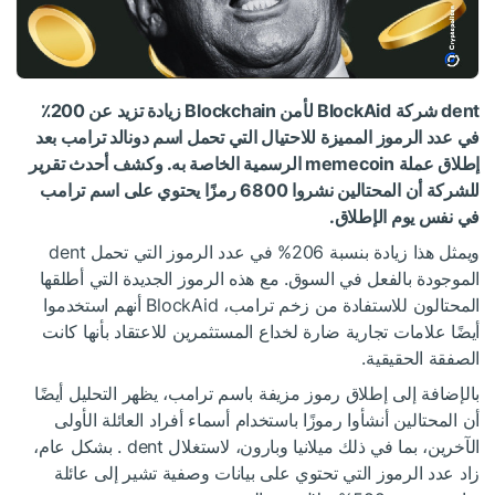
dent شركة BlockAid لأمن Blockchain زيادة تزيد عن 200٪
في عدد الرموز المميزة للاحتيال التي تحمل اسم دونالد ترامب بعد
إطلاق عملة memecoin الرسمية الخاصة به. وكشف أحدث تقرير
للشركة أن المحتالين نشروا 6800 رمزًا يحتوي على اسم ترامب
في نفس يوم الإطلاق.
ويمثل هذا زيادة بنسبة 206% في عدد الرموز التي تحمل dent
الموجودة بالفعل في السوق. مع هذه الرموز الجديدة التي أطلقها
المحتالون للاستفادة من زخم ترامب، BlockAid أنهم استخدموا
أيضًا علامات تجارية ضارة لخداع المستثمرين للاعتقاد بأنها كانت
الصفقة الحقيقية.
بالإضافة إلى إطلاق رموز مزيفة باسم ترامب، يظهر التحليل أيضًا
أن المحتالين أنشأوا رموزًا باستخدام أسماء أفراد العائلة الأولى
الآخرين، بما في ذلك ميلانيا وبارون، لاستغلال dent . بشكل عام،
زاد عدد الرموز التي تحتوي على بيانات وصفية تشير إلى عائلة