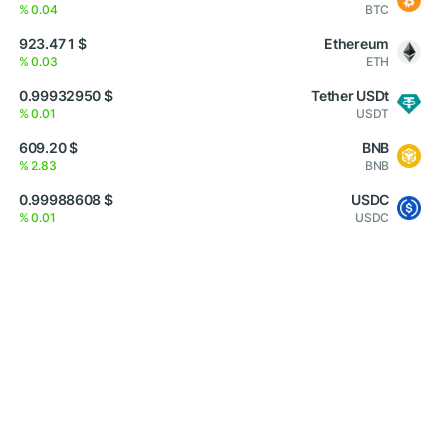
0.04 %
BTC
$ 1 923.47
Ethereum
0.03 %
ETH
$ 0.99932950
Tether USDt
0.01 %
USDT
$ 609.20
BNB
2.83 %
BNB
$ 0.99988608
USDC
0.01 %
USDC