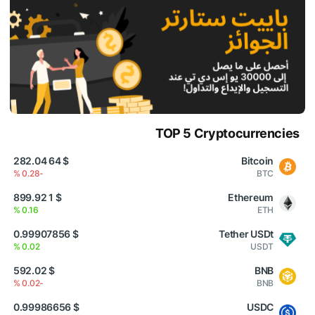
TOP 5 Cryptocurrencies
$ 64 282.04
Bitcoin
-0.28 %
BTC
$ 1 899.92
Ethereum
0.16 %
ETH
$ 0.99907856
Tether USDt
0.02 %
USDT
$ 592.02
BNB
-0.02 %
BNB
$ 0.99986656
USDC