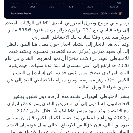
رسم بياني يوضح وصول المعروض النقدي M2 في الولايات المتحدة
إلى رقم قياسي بلغ 23.1 تريليون دولار، بزيادة قدرها 698.6 مليار
دولار منذ يناير، وفقًا لبيانات بنك الاحتياطي الفيدرالي
وقد أدى هذا الإنجاز إلى اشتداد الجدل حول معنى هذا النمو، بالنظر
إلى أن معهد ميزس (مركز أبحاث اقتصادي نمساوي ومنتقد قديم
للاحتياطي الفيدرالي) كتب مؤخرًا أن نمو المعروض النقدي في عام
2026 قد ارتفع إلى أعلى مستوى له منذ عدة سنوات، حيث يقوم
البنك المركزي «بضخ تيسير كمي جديد»، في إشارة إلى التيسير
الكمي (QE)، وهو ممارسة توسيع ميزانية الاحتياطي الفيدرالي عن
طريق شراء الأوراق المالية.
ينشر الاحتياطي الفيدرالي نفسه هذه الأرقام دون تعليق، ويشير
الاقتصاديون السائدون إلى أن المعروض النقدي ينمو عادةً بالتوازي
مع الاقتصاد. وقد شهد مؤشر M2 انكماشًا خلال عامي 2022
و2023، وهو أشد انخفاض منذ حقبة الكساد الكبير، قبل أن يستأنف
نموه. وبالتالي، فإن جزءًا من الارتفاع الحالي يمثل عودة إلى الاتجاه
السائد وليس مجرد تحفيز بحت. غير أن وتيرة هذا الارتفاع هي ما