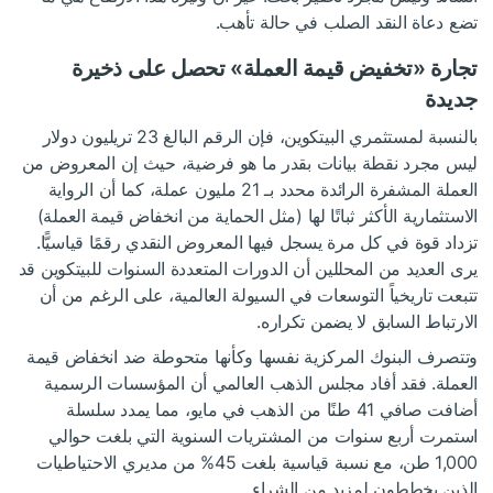
تضع دعاة النقد الصلب في حالة تأهب.
تجارة «تخفيض قيمة العملة» تحصل على ذخيرة
جديدة
بالنسبة لمستثمري البيتكوين، فإن الرقم البالغ 23 تريليون دولار
ليس مجرد نقطة بيانات بقدر ما هو فرضية، حيث إن المعروض من
العملة المشفرة الرائدة محدد بـ 21 مليون عملة، كما أن الرواية
الاستثمارية الأكثر ثباتًا لها (مثل الحماية من انخفاض قيمة العملة)
تزداد قوة في كل مرة يسجل فيها المعروض النقدي رقمًا قياسيًّا.
يرى العديد من المحللين أن الدورات المتعددة السنوات للبيتكوين قد
تتبعت تاريخياً التوسعات في السيولة العالمية، على الرغم من أن
الارتباط السابق لا يضمن تكراره.
وتتصرف البنوك المركزية نفسها وكأنها متحوطة ضد انخفاض قيمة
العملة. فقد أفاد مجلس الذهب العالمي أن المؤسسات الرسمية
أضافت صافي 41 طنًا من الذهب في مايو، مما يمدد سلسلة
استمرت أربع سنوات من المشتريات السنوية التي بلغت حوالي
1,000 طن، مع نسبة قياسية بلغت 45% من مديري الاحتياطيات
الذين يخططون لمزيد من الشراء.