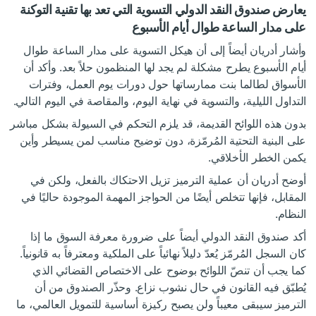
يعارض صندوق النقد الدولي التسوية التي تعد بها تقنية التوكنة
على مدار الساعة طوال أيام الأسبوع
وأشار أدريان أيضاً إلى أن هيكل التسوية على مدار الساعة طوال
أيام الأسبوع يطرح مشكلة لم يجد لها المنظمون حلاً بعد. وأكد أن
الأسواق لطالما بنت ممارساتها حول دورات يوم العمل، وفترات
التداول الليلية، والتسوية في نهاية اليوم، والمقاصة في اليوم التالي.
بدون هذه اللوائح القديمة، قد يلزم التحكم في السيولة بشكل مباشر
على البنية التحتية المُرمّزة، دون توضيح مناسب لمن يسيطر وأين
يكمن الخطر الأخلاقي.
أوضح أدريان أن عملية الترميز تزيل الاحتكاك بالفعل، ولكن في
المقابل، فإنها تتخلص أيضًا من الحواجز المهمة الموجودة حاليًا في
النظام.
أكد صندوق النقد الدولي أيضاً على ضرورة معرفة السوق ما إذا
كان السجل المُرمّز يُعدّ دليلاً نهائياً على الملكية ومعترفاً به قانونياً.
كما يجب أن تنصّ اللوائح بوضوح على الاختصاص القضائي الذي
يُطبّق فيه القانون في حال نشوب نزاع.
وحذّر الصندوق من أن
الترميز سيبقى معيباً ولن يصبح ركيزة أساسية للتمويل العالمي، ما