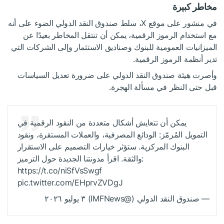
مخاطر كبيرة
في منشور على موقع X، سلط صندوق النقد الدولي الضوء على أنه
مع استخدام الرموز الرقمية، يمكن أن تنتقل المخاطر بعيدًا عن
الميزانيات العمومية للبنوك وصناديق الاستثمار وإلى الشركات التي
تدير أنظمة الرموز الرقمية.
وأصرت هيئة صندوق النقد الدولي على ضرورة تعديل السياسات
قبل حتى النظر في مسألة الهجرة.
يمكن أن تتعايش أشكال متعددة من النقود الرقمية في
التمويل المُرمّز: الودائع المصرفية، والعملات المستقرة، ونقود
البنوك المركزية. ستؤثر خيارات التصميم على الاستقرار
والثقة. اقرأ مدونتنا الجديدة حول الترميز:
https://t.co/niSfVsSwgf
pic.twitter.com/EHprvZVDgJ
— صندوق النقد الدولي (@IMFNews) ٣ يوليو ٢٠٢٦