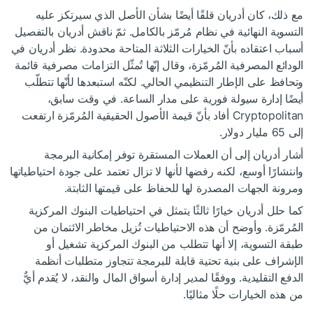
مع ذلك، كان أدريان قلقًا أيضًا بشأن الأصل الذي سيرتكز عليه
التسوية النهائية في نظام مُرمّز بالكامل. ثمّ ناقش أدريان بالتفصيل
أسباب اعتقاده بأنّ الخيارات الثلاثة المتاحة محدودة.
نظر أدريان في
الودائع المصرفية المُرمّزة، وقال إنّها تُمثّل التزامات مصرفية قائمة
وتحافظ على الإطار التنظيمي الحالي. لكنّه استبعدها لأنّها تتطلّب
أيضًا إدارة سيولة فورية على مدار الساعة. في وقت سابق،
Cryptopolitan أفاد بأنّ قيمة الأصول الحقيقية المُرمّزة ارتفعت
إلى 65 مليار دولار.
أشار أدريان إلى أن العملات المستقرة توفر إمكانية البرمجة
وانتشارًا أوسع، لكنه رفضها لأنها لا تزال تعتمد على جودة احتياطياتها
ومرونة الجهات المصدرة لها للحفاظ على قيمتها الثابتة.
كما
حلل
أدريان
خيارًا ثالثًا يتمثل في احتياطيات البنوك المركزية
المُرمّزة. وأوضح أن هذه الاحتياطيات تُزيل مخاطر الائتمان من
طبقة التسوية، إلا أنها تتطلب من البنوك المركزية تشغيل أو
الإشراف على بنية تحتية قابلة للبرمجة تتجاوز متطلبات أنظمة
الدفع التقليدية.
ووفقًا لمدير إدارة أسواق المال والنقد، لا يُقدم أيٌّ
من هذه الخيارات حلًا مثاليًا.