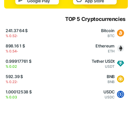
TOP 5 Cryptocurrencies
$ 64 241.37
Bitcoin
-0.52 %
BTC
$ 1 898.16
Ethereum
-0.54 %
ETH
$ 0.99917761
Tether USDt
0.02 %
USDT
$ 592.39
BNB
-0.22 %
BNB
$ 1.00012538
USDC
0.03 %
USDC