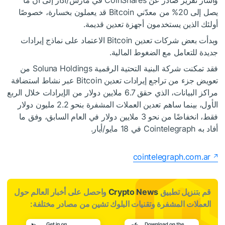
يصل إلى 20% من معدّني Bitcoin قد يعملون بخسارة، خصوصًا
أولئك الذين يستخدمون أجهزة تعدين قديمة.
وبدأت بعض شركات تعدين Bitcoin الاعتماد على نماذج إيرادات
جديدة للتعامل مع الضغوط المالية.
فقد تمكنت شركة البنية التحتية الرقمية Soluna Holdings من
تعويض جزء من تراجع إيرادات تعدين Bitcoin عبر نشاط استضافة
مراكز البيانات، الذي حقق 6.7 ملايين دولار من الإيرادات خلال الربع
الأول، بينما ساهم تعدين العملات المشفرة بنحو 2.2 مليون دولار
فقط، انخفاضًا من نحو 3 ملايين دولار في العام السابق، وفق ما
أفاد به Cointelegraph في 18 مايو/أيار.
cointelegraph.com.ar
قم بتنزيل تطبيق
Crypto News
واحصل على أخبار العالم حول
العملات المشفرة وتقنيات البلوك تشين من مصادر مختلفة: