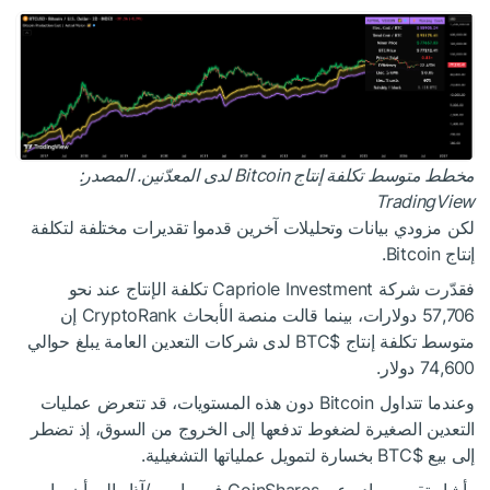
مخطط متوسط تكلفة إنتاج Bitcoin لدى المعدّنين. المصدر:
TradingView
لكن مزودي بيانات وتحليلات آخرين قدموا تقديرات مختلفة لتكلفة
إنتاج Bitcoin.
فقدّرت شركة Capriole Investment تكلفة الإنتاج عند نحو
57,706 دولارات، بينما قالت منصة الأبحاث CryptoRank إن
متوسط تكلفة إنتاج
$BTC
لدى شركات التعدين العامة يبلغ حوالي
74,600 دولار.
وعندما تتداول Bitcoin دون هذه المستويات، قد تتعرض عمليات
التعدين الصغيرة لضغوط تدفعها إلى الخروج من السوق، إذ تضطر
إلى بيع
$BTC
بخسارة لتمويل عملياتها التشغيلية.
وأشار تقرير صادر عن CoinShares في مارس/آذار إلى أن ما