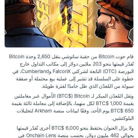
قام حوت Bitcoin من حقبة ساتوشي بنقل 2,650 وحدة Bitcoin
تُقدّر قيمتها بنحو 203 ملايين دولار إلى مكاتب التداول خارج
البورصة (OTC) التابعة لشركتي FalconX وCumberland، في
خطوة على السلسلة قد تشير إلى عملية بيع محتملة أو صفقة
سيولة من المُعدّن الذي ظل خامدًا لفترة طويلة.
ونقل المُعدّن المبكر لـ Bitcoin ‏(
$BTC
) الأموال عبر معاملتين
بقيمة 1,000
$BTC
لكل منهما، بالإضافة إلى معاملة ثالثة بقيمة
650
$BTC
يوم الأحد، وفقًا لبيانات منصة Arkham لتحليلات
البلوكتشين.
ولا يزال العنوان يحتفظ بنحو 6,000
$BTC
أخرى تُقدّر قيمتها
بحوالي 462 مليون دولار، بحسب منصة Onchain Lens في