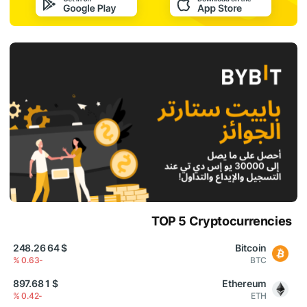
TOP 5 Cryptocurrencies
$ 64 248.26
Bitcoin
-0.63 %
BTC
$ 1 897.68
Ethereum
-0.42 %
ETH