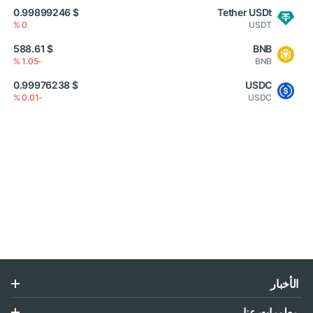
$ 0.99899246
Tether USDt
0 %
USDT
$ 588.61
BNB
-1.05 %
BNB
$ 0.99976238
USDC
-0.01 %
USDC
الأخبار
معلومات عنا