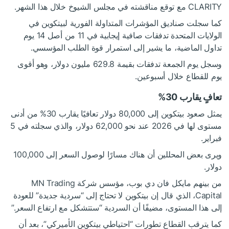
CLARITY مع توقع مناقشته في مجلس الشيوخ خلال هذا الشهر.
كما سجلت صناديق المؤشرات المتداولة الفورية لبيتكوين في
الولايات المتحدة تدفقات صافية إيجابية في 11 من أصل 14 يوم
تداول الماضية، ما يشير إلى استمرار قوة الطلب المؤسسي.
وسجل يوم الجمعة تدفقات بقيمة 629.8 مليون دولار، وهو أقوى
يوم للقطاع خلال أسبوعين.
تعافٍ يقارب 30%
يمثل صعود بيتكوين إلى 80,000 دولار تعافيًا يقارب 30% من أدنى
مستوى لها في 2026 عند نحو 62,000 دولار، والذي سجلته في 5
فبراير.
ويرى بعض المحللين أن هناك مسارًا لوصول السعر إلى 100,000
دولار.
من بينهم مايكل فان دي بوب، مؤسس شركة MN Trading
Capital، الذي قال إن بيتكوين لا تحتاج إلى “سردية جديدة” للعودة
إلى هذا المستوى، مضيفًا أن السردية “ستتشكل مع ارتفاع السعر.”
كما يترقب القطاع تطورات “احتياطي بيتكوين الأميركي”، بعد أن