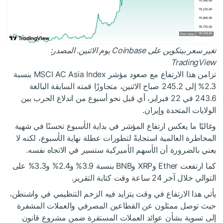
تغير سعر بيتكوين على Coinbase يوم الاثنين. المصدر:
TradingView
تزامن هذا الارتفاع مع صعود مؤشر MSCI AC Asia Index بنسبة
2.3% إلى 245.2 صباح الاثنين، متجاوزًا قمته السابقة البالغة
243.6 في 22 فبراير، أي قبل نحو أسبوع من اندلاع الحرب بين
الولايات المتحدة وإيران.
وغالبًا ما يعكس ارتفاع المؤشر في بداية الأسبوع تحسنًا في شهية
المخاطرة العالمية استجابةً لتطورات عطلة نهاية الأسبوع، لكنه لا
يعني بالضرورة أن الأسهم الأميركية ستسير في الاتجاه نفسه.
كما ارتفعت Ether وXRP وBNB بنسبة 3.9% و2.4% و3.3% على
التوالي خلال آخر 24 ساعة وقت كتابة التقرير.
يأتي هذا الارتفاع في وقت يتزايد فيه الزخم التنظيمي في واشنطن،
حيث توصل ممثلون عن القطاعين المصرفي والعملات المشفرة
إلى تسوية بشأن عوائد العملات المستقرة ضمن مشروع قانون