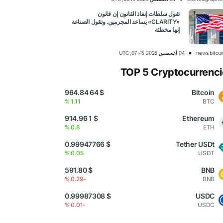
تقول سلطات إنفاذ القانون إن قانون
«CLARITY» يساعد المجرمين. وتقول الصناعة
إنها مخطئة
news.bitco
04 أغسطس 2026 07:45, UTC
TOP 5 Cryptocurrenci
$ 64 964.84
Bitcoin
1.11 %
BTC
$ 1 914.96
Ethereum
0.8 %
ETH
$ 0.99947766
Tether USDt
0.05 %
USDT
$ 591.80
BNB
-0.29 %
BNB
$ 0.99987308
USDC
-0.01 %
USDC