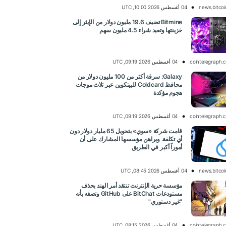
news.bitco
04 أغسطس 2026 10:00, UTC
Bitmine تضيف 19.6 مليون دولار من الإيثر إلى
خزينتها وتعيد شراء 4.5 مليون سهم
cointelegraph.
04 أغسطس 2026 09:19, UTC
Galaxy: سرقة أكثر من 100 مليون دولار من
محافظ Coldcard للبيتكوين عبر ثلاث موجات
هجوم مؤكدة
cointelegraph.
04 أغسطس 2026 09:19, UTC
قامت شركة «سوي» بتحويل 65 مليار دولار دون
أي تكلفة. ويراهن مؤسسها المشارك على أن
أموراً أكبر في الطريق
news.bitco
04 أغسطس 2026 08:45, UTC
مؤسسة حرية الإنترنت تنتقد أمر الهند بحذف
مستودعات BitChat على GitHub وتصفه بأنه
"غير دستوري"
cointelegraph.
04 أغسطس 2026 08:15, UTC