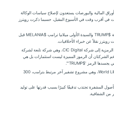
أوراق المالية والبورصات يستعدون لإصلاح سياسات الوكالة
رات في أقرب وقت في الأسبوع المقبل، حسبما ذكرت رويترز
ة
$TRUMP
والسيدة الأولى ميلانيا ترامب
$MELANIA
قبل
يترز نقلاً عن خبراء الأخلاقيات.
الرمزية إلى شركة CIC Digital، وهي شركة تابعة لشركة
يان آخر يُدعى Fight, Fight, Fight. وتزعم الشركتان أن الرموز المميزة ليست استثمارات بل هي
تي يجسدها الرمز '
$TRUMP
'".
وعلى نحو منفصل، جمعت شركة World Liberty Financial، وهي مشروع تشفير آخر مرتبط بترامب، 300
لأصول المشفرة تجتذب تدقيقًا كبيرًا بسبب قدرتها على توليد
 من الشفافية.