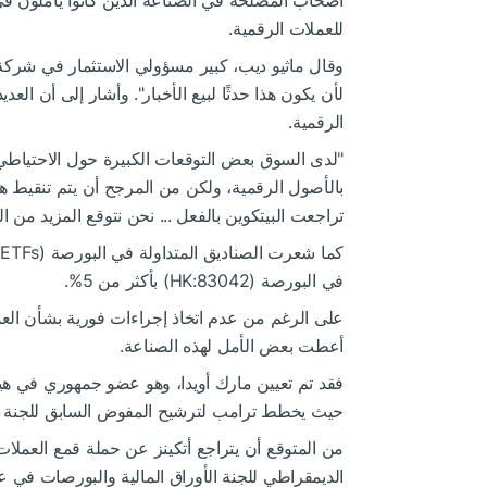
أصحاب المصلحة في الصناعة الذين كانوا يأملون 
للعملات الرقمية.
وقال ماثيو ديب، كبير مسؤولي الاستثمار في شركة 
لأن يكون هذا حدثًا لبيع الأخبار". وأشار إلى أن الع
الرقمية.
"لدى السوق بعض التوقعات الكبيرة حول الاحتياطي ال
بالأصول الرقمية، ولكن من المرجح أن يتم تنقيط 
تراجعت البيتكوين بالفعل ... نحن نتوقع المزيد من 
ك
في البورصة (HK:
83042
) بأكثر من 5%.
على الرغم من عدم اتخاذ إجراءات فورية بشأن العم
أعطت بعض الأمل لهذه الصناعة.
فقد تم تعيين مارك أويدا، وهو عضو جمهوري في هيئة ا
حيث يخطط ترامب لترشيح المفوض السابق للجنة الأو
من المتوقع أن يتراجع أتكينز عن حملة قمع العملا
الديمقراطي للجنة الأوراق المالية والبورصات في عهد