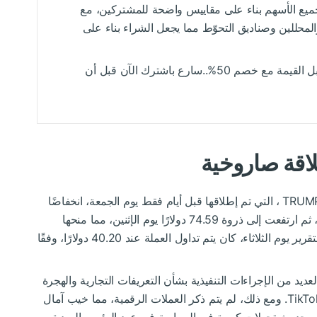
Inves القيمة العادلة لجميع الأسهم بناء على مقاييس واضحة للمشتركين، مع
لمحللين وصناديق التحوّط مما يجعل الشراء بناء على
اشترك في InvestingPro الآن بأقل سعر مقابل القيمة مع خصم 50%..سارع باشترك الآن قبل أن
لاقة صاروخية
، التي تم إطلاقها قبل أيام فقط يوم الجمعة، انخفاضًا
حادًا أيضًا. تم تسعيرها بسعر 6.5 دولار عند الإطلاق، ثم ارتفعت إلى ذروة 74.59 دولارًا يوم الإثنين، مما منحها
تقييمًا يزيد عن 14 مليار دولار. في وقت كتابة هذا التقرير يوم الثلاثاء، كان يتم تداول العملة عند 40.20 دولارًا، وفقًا
د من الإجراءات التنفيذية بشأن التعريفات التجارية والهجرة
وإلغاء القيود على الطاقة، بل وأصدر قرارًا بإعفاء TikTok. ومع ذلك، لم يتم ذكر العملات الرقمية، مما خيب آمال