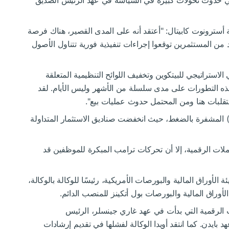
في حدوث تحولات كبيرة في السياسة في عهد الرئيس الصديق
أسترونوت كابيتال: "أعتقد أنه على المدى القصير، هناك فرصة
ديد من المستثمرين توقعوا إجراءات تنفيذية فورية تتناول الأصول
استراتيجي للبيتكوين وتخفيف اللوائح التنظيمية المتعلقة
هذه التطورات على مدى سلسلة من الأشهر وليس الأيام. لقد
التقلبات هنا ومن المحتمل حدوث عمليات بيع".
ما شعرت الصناديق المتداولة في البورصة (ETFs) المشفرة بالضغط، حيث انخفضت صناديق الاستثمار المتداولة
لات الرقمية، إلا أن تحركات ترامب المبكرة للموظفين قد
لأوراق المالية والبورصات الأمريكية، رئيسًا للوكالة بالوكالة،
راق المالية والبورصات بول أتكينز للمنصب الدائم.
ت الرقمية التي بدأت في عهد غاري جينسلر، الرئيس
 بايدن. كما انتقد أويدا الوكالة لفشلها في تقديم إرشادات