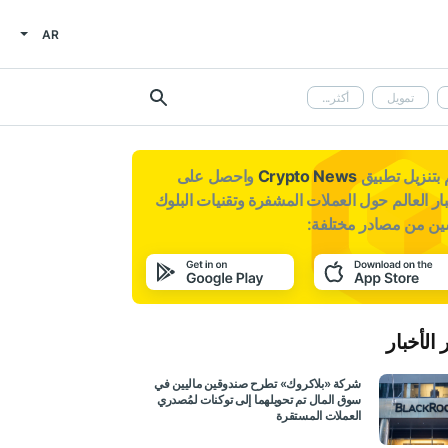
AR
تمويل
أكثر...
بتنزيل تطبيق
Crypto News
واحصل على
ار العالم حول العملات المشفرة وتقنيات البلوك
ين من مصادر مختلفة:
 الأخبار
شركة «بلاكروك» تطرح صندوقين ماليين في
سوق المال تم تحويلهما إلى توكنات لمُصدري
العملات المستقرة