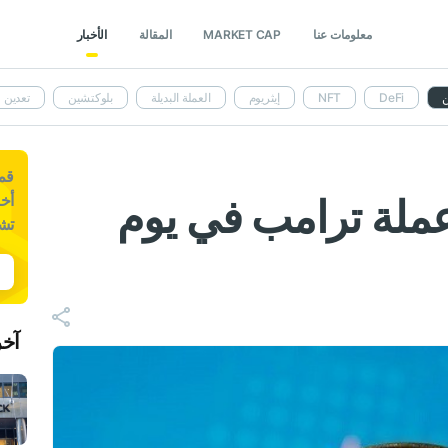
معلومات عنا
MARKET CAP
المقالة
الأخبار
ن
DeFi
NFT
إيثريوم
العملة البديلة
بلوكتشين
تعدين
قم 
ملة ترامب في يوم
أخب
تش
آخر