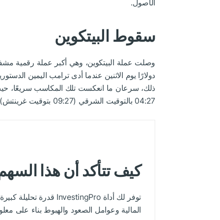
الأصول.
سقوط البيتكوين
دولارًا يوم الاثنين عندما أدى ترامب اليمين الدستور
ذلك، سرعان ما انعكست تلك المكاسب سريعًا، حيث تم تدا
04:27 بالتوقيت الشرقي (09:27 بتوقيت غرينتش) يوم الثلاثاء.
كيف تتأكد أن هذا السهم
توفر لك أداة InvestingPro
المالية وعوامل الصعود والهبوط بناء على معل