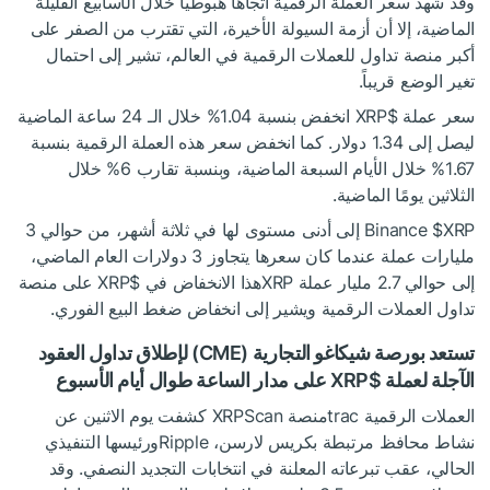
وقد شهد سعر العملة الرقمية اتجاهاً هبوطياً خلال الأسابيع القليلة
الماضية، إلا أن أزمة السيولة الأخيرة، التي تقترب من الصفر على
أكبر منصة تداول للعملات الرقمية في العالم، تشير إلى احتمال
تغير الوضع قريباً.
سعر عملة
$XRP
انخفض
بنسبة
1.04% خلال الـ 24 ساعة الماضية
ليصل إلى 1.34 دولار. كما انخفض سعر هذه العملة الرقمية بنسبة
1.67% خلال الأيام السبعة الماضية، وبنسبة تقارب 6% خلال
الثلاثين يومًا الماضية.
$XRP
Binance
إلى أدنى مستوى لها في ثلاثة أشهر، من حوالي 3
مليارات عملة عندما كان سعرها يتجاوز 3 دولارات العام الماضي،
إلى حوالي 2.7 مليار عملة XRPهذا الانخفاض في
$XRP
على منصة
تداول العملات الرقمية
ويشير
إلى انخفاض ضغط البيع الفوري.
تستعد بورصة شيكاغو التجارية (CME) لإطلاق تداول العقود
الآجلة لعملة
$XRP
على مدار الساعة طوال أيام الأسبوع
العملات الرقمية tracمنصة XRPScan
كشفت
يوم الاثنين عن
نشاط محافظ مرتبطة بكريس لارسن، Rippleورئيسها التنفيذي
الحالي، عقب تبرعاته المعلنة في انتخابات التجديد النصفي. وقد