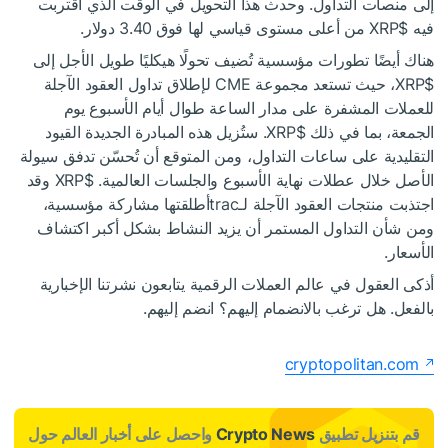
إلى منصات التداول. وحدث هذا التحويل في الوقت الذي اقتربت
فيه
$XRP
من أعلى مستوى قياسي لها فوق 3.40 دولار.
هناك أيضًا تطورات مؤسسية تُضيف تحولًا هيكليًا طويل الأجل إلى
$XRP
، حيث تستعد مجموعة CME لإطلاق تداول العقود الآجلة
للعملات المشفرة على مدار الساعة طوال أيام الأسبوع يوم
الجمعة، بما في ذلك
$XRP
. ستُزيل هذه المبادرة الجديدة القيود
التقليدية على ساعات التداول، ومن المتوقع أن تُحسّن تدفق سيولة
الأصل خلال عطلات نهاية الأسبوع والجلسات العالمية.
$XRP
وقد
اجتذبت منتجات العقود الآجلة
لـtracأطلقتها مشاركة مؤسسية،
ومن شأن التداول المستمر أن يزيد النشاط بشكل أكبر
اكتشاف
الأسعار.
أذكى العقول في عالم العملات الرقمية يتابعون نشرتنا الإخبارية
بالفعل. هل ترغب بالانضمام إليهم؟ انضم إليهم.
cryptopolitan.com
قم بتنزيل تطبيق
Crypto News
واحصل على أخبار العالم حول