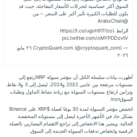
السوق أكثر حساسية لتحركات الأسعار المفاجئة، حيث قد
يكون للطلبات الكبيرة تأثير أكبر على السعر. – من
@ArabxChain
الرابط ⤵️https://t.co/ugoh9111zo
pic.twitter.com/oMYPDDzvtV
— CryptoQuant.com (@cryptoquant_com) ٢٦ مايو
٢٠٢٦
أظهرت بيانات سلسلة الكتل أن مؤشر سيولة XRPارتفع إلى
مستويات مرتفعة بين عامي 2022 و2024، ليصل إلى 3 و4 نقاط.
وتزامن ارتفاع مستويات السيولة مع زيادة نشاط التداول وتقلبات
السوقtron.
انخفض مؤشر السيولة لمدة 30 يومًا لعملة
$XRP
على Binance
بشكل حاد في الأشهر الأخيرة ليصل إلى مستوياته المنخفضة
الحالية. ويشير هذا الانخفاض إلى تراجع الاهتمام المضاربي بالعملة
الرقمية وانخفاض تدفقات السيولة الجديدة إلى السوق.