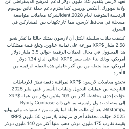
تعهد لارسن بتقديم 3.5 مليون دولار لدعم المرشح الديمقراطي عن
ولاية نيويورك، أليكس بوريس، كما يعتزم دعم حملة غافن نيوسوم
الرئاسية المتوقعة لعام 2028.dentالشركة معاملات متواضعة
مسجلة في محافظ لارسن، مما أثار تكهنات بين المشاركين في
السوق.
كشفت بيانات سلسلة الكتل أن لارسون يمتلك حاليًا ما يُقدّر بنحو
2.58 مليار
$XRP
موزعة على ثمانية عناوين. وتبلغ قيمة ممتلكات
هذا المسؤول في مجال العملات الرقمية حوالي 3.5 مليار دولار
أمريكي، وذلك بناءً على سعر
$XRP
الحالي البالغ 1.34 دولار
أمريكي، مما يجعله من بين أكبر حاملي هذه العملة الرقمية من
الأفراد.
تخضع معاملات لارسون
$XRP
لمراقبة دقيقة نظرًا للارتباطات
التاريخية بين عمليات التحويل وتقلبات الأسعار. ففي يناير 2025،
حوّلت إحدى محافظه أكثر من 109 ملايين دولار من عملة
$XRP
إلى منصات تداول رئيسية، بما في ذلك Coinbase وBybit
وBitstamp، بعد أن ظلت خاملة لما يقرب من 7 سنوات. وفي يوليو
2025، حوّلت محفظة أخرى مرتبطة بلارسون 50 مليون
$XRP
بقيمة تقارب 175 مليون دولار، ذهب منها أكثر من 140 مليون دولار