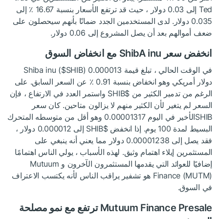
Ted إلى 0.03 دولار ، حيث قد ترتفع الأسعار بنسبة 16.67 ٪ إلى
0.035 دولار. لدى المستخدمين الجدد ضمانًا بأنهم سيحصلون على
ضعف أموالهم بعد أن يصل المشروع إلى 0.06 دولار.
انخفض سعر ShibA inu مع انخفاض السوق
في الوقت الحالي ، تبلغ قيمة Shiba inu (
) 0.000013
$SHIB
دولار أمريكي وهو انخفاض بنسبة 0.91 ٪ عن السعر السابق. على
الرغم من تدمير الكثير من
$SHIB
واستمر العدد في الارتفاع ، فإن
السعر لم يتغير لأن الكثير منهم لا يزالون متاحين. كان سعر
SHIBالأخير في اليوم 0.00001317 وهو أقل من متوسطه المتحرك
البسيط لمدة 100 يوم. إذا انخفض
$SHIB
إلى 0.000012 دولار ،
فقد يصل إلى 0.00001238 دولار مما يعني أنه ينبغي على
المستثمرين إيلاء اهتمام وثيق. لهذه الأسباب ، يولي الناس اهتمامًا
إضافيًا للعوائد التي يقدمها المستثمرون الآخرون و Mutuum
Finance (MUTM) هو تشفير يراقب الناس لأنه يكتسب الاعتراف
في السوق.
Mutuum Finance Presale ترتفع مع نمو مصلحة