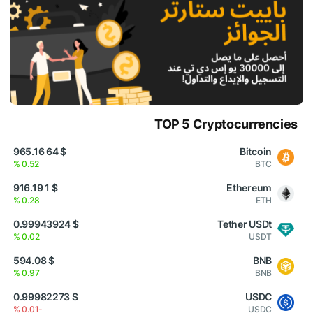
TOP 5 Cryptocurrencies
$ 64 965.16
Bitcoin
0.52 %
BTC
$ 1 916.19
Ethereum
0.28 %
ETH
$ 0.99943924
Tether USDt
0.02 %
USDT
$ 594.08
BNB
0.97 %
BNB
$ 0.99982273
USDC
-0.01 %
USDC