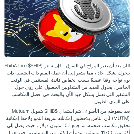
الآن بعد أن تغير المزاج في السوق ، فإن سعر ShibA Inu (
)
$SHIB
يتحرك بشكل حاد ، مما يشير إلى أن عملة الميم ذات الشعبية ذات
يوم تواجه وقتًا عصيبًا بسبب انخفاض فائدة المستثمر. في الوقت
الحاضر ، يحاول العديد من المتداولين الحصول على رؤى حول
التشفير التي تعمل بشكل جيد الآن والبحث في أفضل المكاسب
على المدى الطويل.
بعد سقوطه من الأضواء ، يتم استبدال
$SHIB
بتمويل Mutuum
(MUTM) لأن الناس يلاحظون إمكاناته سريعة النمو ولاحظ إمكانية
تحقيق مكاسب ضخمة. تم جمع 10.1 مليون دولار ، حيث وصل إلى
أكثر من 11700 مستثمر. يبدو أن الكثير من المستثمرين في trac