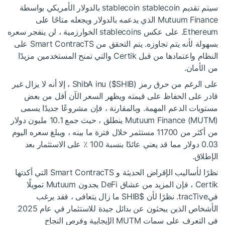
سيتم تقديم stablecoin stablecoin بالدولار الأمريكي بواسطة
Mutuum Finance الذي يدعمه بالدولار ويجعله متاحًا على
Ethereum. على عكس stablecoins الخوارزمية ، لن ينفجر سعره
بسهولة لأنه يتم تجاوزه. يتم التحقق من Smart ContracTS على
النظام واعتمادها من قبل Certik والتي تمنح المستخدمين مزيدًا
من الأمان.
على الرغم من حرق رمز ShibA inu (
$SHIB
) ، إلا أنه لا يزال غير
قادر على الحفاظ على قيمته ويظهر السعر الآن أقل من بعض
مستويات الدعم المهمة. وبالمقارنة ، فإن مشروعًا جديدًا يسمى
Mutuum Finance (MUTM) ينطلق ، حيث جمع 10.1 مليون دولار
من أكثر من 11700 مستثمر خلال فترة ما بينه ، ويبلغ سعره اليوم
0.03 دولار مما قد يعني عائدًا بنسبة 100 ٪ على الاستثمار بعد
الإطلاق.
نظرًا لأساليب الإقراض الحديثة و Smart ContracTS التي أكدتها
Certik ، فإن المزيد من عشاق DeFi يجدون Mutuum تمويلًا
فيtracTive. نظرًا لأن
$SHIB
ما زال يتعافى ، فقد يرغب
الأشخاص الذين يبحثون عن بدائل جيدة للاستثمار في عام 2025
في التعرف على سمات MUTM الإيجابية وفرص النجاح