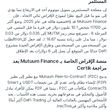
المستثمر
إن مصلحة المستثمرين بتمويل موتووم آخذ في الارتفاع مما يؤدي
إلى نمو ما قبل البيع. نظرًا لنموذج الإقراض ثنائي الاتجاه ، فإن
Mutuum Finance قد enjشعبية هائلة في عام 2025. وضع أكثر
من 11700 شخص 10.1 مليون دولار في فترة ما قبل المشي. في
المرحلة 6 ، سيرتفع سعر رمز MUTM إلى 0.035 دولار من 0.03
دولار ، مما يدل على زيادة بنسبة 16.67 ٪. لقد جعل كلtronالطلب
من المستخدمين من المستخدمين وطرق الإقراض الجيدة مشروع
DeFi جذابًا من المتوقع أن يصل إلى 6 دولارات بعد الإطلاق.
منصة الإقراض الخاصة بـ Mutuum Finance بعد
مراجعة Certik
يدمج Mutuum Peer-to-ContracT (P2C) مع نظير إلى نظير
(P2P) لإنشاء نظام واحد. تقدم كل من تجمعات USDT و Smart
ContracTS مكافآت في P2C ، بينما في P2P يمكن للأفراد تبادل
الأصول والتحكم في مدفوعاتهم بحرية. بسبب هذه الأسباب ، يجد
الأشخاص المهتمين بالعائدات العالية أن DeFi Trading أكثر أمانًا
وأكثر ملاءمة وأكثر فيtracTive.