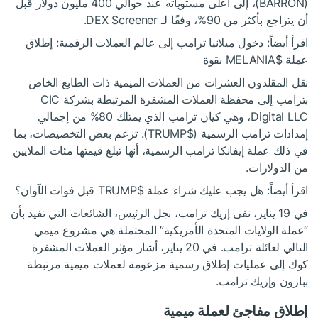
(BARRON)، إلى أعلى مستوياته عند حوالي 400 مليون دولار قبل
أن يتراجع بأكثر من 90%، وفقًا لـ DEX Screener.
اقرأ أيضاً: دخول ميلانيا ترامب إلى عالم العملات الرقمية: إطلاق
عملة
$MELANIA
بقوة
نقل المقلدون العشرات من العملات الميمية ذات الطابع الخاص
بترامب إلى محفظة العملات المشفرة المرتبطة بشركة CIC
Digital LLC، وهي كيان ترامب الذي يمتلك 80% من إجمالي
إمدادات ترامب الرسمية (
$TRUMP
). تزعم بعض التخصيصات، بما
في ذلك عملة إيفانكا ترامب الرسمية، أنها تبلغ قيمتها مئات الملايين
من الدولارات.
اقرأ أيضاً: هل يجب عليك شراء عملة
$TRUMP
قبل فوات الآوان؟
في 19 يناير، نفى إريك ترامب، نجل الرئيس، الشائعات التي تفيد بأن
“عملة الولايات المتحدة الأمريكية” المحتملة هي مشروع ميمي
التالي لعائلة ترامب. في 20 يناير، أشار مؤثر العملات المشفرة
كوك إلى عمليات إطلاق رسمية مزعومة لعملات ميمية مرتبطة
ببارون وإريك ترامب.
إطلاق مفاجئ لعملة ميمية