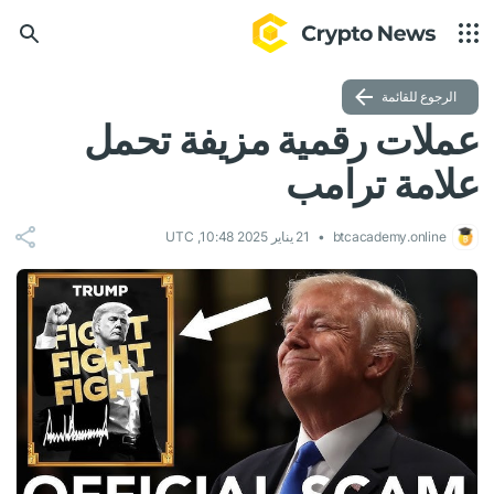
الرجوع للقائمة
عملات رقمية مزيفة تحمل
علامة ترامب
btcacademy.online
21 يناير 2025 10:48, UTC