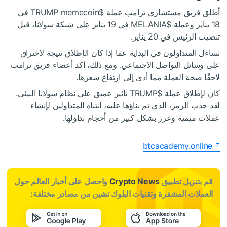
أطلق فريق مستشاري ترامب عملة
$TRUMP
memecoin في
18 يناير وعملة
$MELANIA
في 19 يناير على شبكة سولانا، قبل
تنصيب الرئيس في 20 يناير.
تساءل المتداولون في البداية عما إذا كان الإطلاق نتيجة لاختراق
على وسائل التواصل الاجتماعي. ومع ذلك، أكد أعضاء فريق ترامب
لاحقًا صحة العملة مما أدى إلى ارتفاع سعرها.
كان لإطلاق عملة
$TRUMP
تأثير عميق على نظام سولانا البيئي.
لقد جذب الرمز، الذي تم بناؤها عليه، انتباه المتداولين لإنشاء
عملات ميمية وعزز بشكل كبير من أحجام تداولها.
btcacademy.online
قم بتنزيل تطبيق
Crypto News
واحصل على أخبار العالم حول
العملات المشفرة وتقنيات البلوك تشين من مصادر مختلفة: