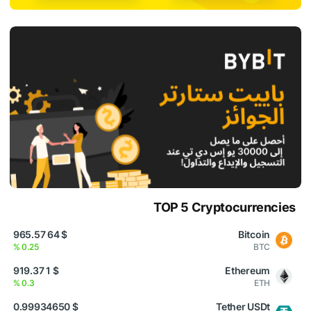
TOP 5 Cryptocurrencies
$ 64 965.57
Bitcoin
0.25 %
BTC
$ 1 919.37
Ethereum
0.3 %
ETH
$ 0.99934650
Tether USDt