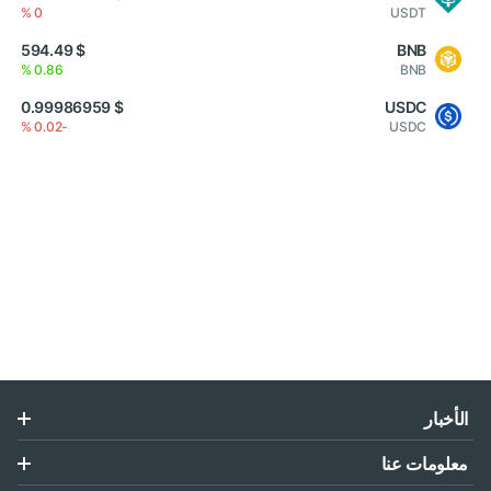
0 %
USDT
$ 594.49
BNB
0.86 %
BNB
$ 0.99986959
USDC
-0.02 %
USDC
الأخبار
معلومات عنا