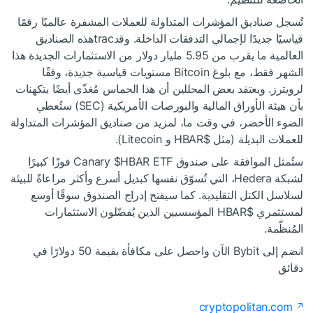
تُسجل صناديق المؤشرات المتداولة للعملات المشفرة عالميًا رقمًا
قياسيًا جديدًا لإجمالي التدفقات الداخلة. وقدtracهذه الصناديق
العالمية ما يقرب من 5.95 مليار دولار من الاستثمارات الجديدة هذا
الشهر فقط، مع بلوغ Bitcoin مستويات قياسية جديدة، وفقًا
لرويترز. ويعتقد بعض المحللين أن هذا الحماس مُغذّى أيضًا بتكهنات
بأن هيئة الأوراق المالية والبورصات الأمريكية (SEC) ستُعطي
الضوء الأخضر، في وقت ما، لمزيد من صناديق المؤشرات المتداولة
للعملات البديلة (مثل
$HBAR
و Litecoin).
ستُمثل الموافقة على صندوق Canary
$HBAR
ETF فوزًا كبيرًا
لشبكة Hedera، التي تُسوّق نفسها كبديل أسرع وأكثر مراعاةً للبيئة
لسلاسل الكتل التقليدية. كما سيفتح إدراج الصندوق سوقًا أوسع
لمستثمري
$HBAR
المؤسسيين الذين يُفضّلون الاستثمارات
المُنظّمة.
انضم إلى Bybit الآن واحصل على مكافأة بقيمة 50 دولارًا في
دقائق
cryptopolitan.com