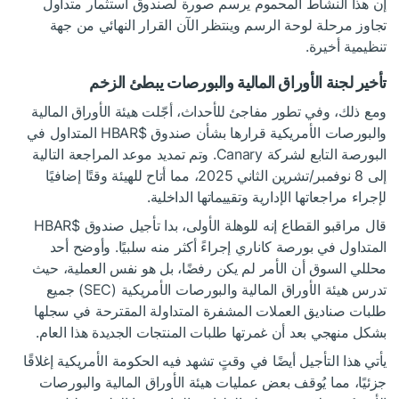
إن هذا النشاط المحموم يرسم صورة لصندوق استثمار متداول
تجاوز مرحلة لوحة الرسم وينتظر الآن القرار النهائي من جهة
تنظيمية أخيرة.
تأخير لجنة الأوراق المالية والبورصات يبطئ الزخم
ومع ذلك، وفي تطور مفاجئ للأحداث، أجّلت هيئة الأوراق المالية
والبورصات الأمريكية قرارها بشأن صندوق
$HBAR
المتداول في
البورصة التابع لشركة Canary. وتم تمديد موعد المراجعة التالية
إلى 8 نوفمبر/تشرين الثاني 2025، مما أتاح للهيئة وقتًا إضافيًا
لإجراء مراجعاتها الإدارية وتقييماتها الداخلية.
قال مراقبو القطاع إنه للوهلة الأولى، بدا تأجيل صندوق
$HBAR
المتداول في بورصة كاناري إجراءً أكثر منه سلبيًا. وأوضح أحد
محللي السوق أن الأمر لم يكن رفضًا، بل هو نفس العملية، حيث
تدرس هيئة الأوراق المالية والبورصات الأمريكية (SEC) جميع
طلبات صناديق العملات المشفرة المتداولة المقترحة في سجلها
بشكل منهجي بعد أن غمرتها طلبات المنتجات الجديدة هذا العام.
يأتي هذا التأجيل أيضًا في وقتٍ تشهد فيه الحكومة الأمريكية إغلاقًا
جزئيًا، مما يُوقف بعض عمليات هيئة الأوراق المالية والبورصات