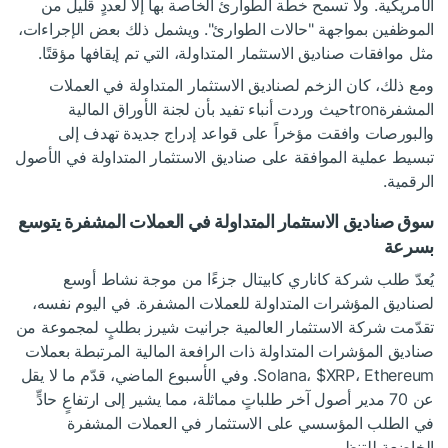
الأمريكية. ولا تسمح خطة الطوارئ الخاصة بها إلا لعددٍ قليل من
الموظفين بمواجهة "حالات الطوارئ". ويشمل ذلك بعض الإجراءات،
مثل موافقات صناديق الاستثمار المتداولة، التي تم إيقافها مؤقتًا.
ومع ذلك، كان الزخم لصناديق الاستثمار المتداولة في العملات
المشفرةtronحيث وردت أنباء تفيد بأن لجنة الأوراق المالية
والبورصات وافقت مؤخراً على قواعد إدراج جديدة تهدف إلى
تبسيط عملية الموافقة على صناديق الاستثمار المتداولة في الأصول
الرقمية.
سوق صناديق الاستثمار المتداولة في العملات المشفرة يتوسع
بسرعة
يُعدّ طلب شركة كاناري كابيتال جزءًا من موجة نشاط أوسع
لصناديق المؤشرات المتداولة للعملات المشفرة. في اليوم نفسه،
تقدّمت شركة الاستثمار العالمية جرانيت شيرز بطلبٍ لمجموعة من
صناديق المؤشرات المتداولة ذات الرافعة المالية المرتبطة بعملات
$XRP
Solana،
، Ethereum. وفي الأسبوع الماضي، قدّم ما لا يقل
عن 70 مدير أصول آخر طلباتٍ مماثلة، مما يشير إلى ارتفاعٍ حادٍّ
في الطلب المؤسسي على الاستثمار في العملات المشفرة
الخاضعة للتنظيم.