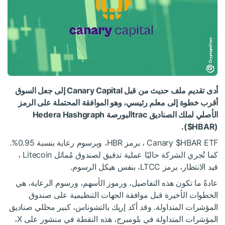
أدى تقديم ملف حديث من قبل Canary Capital إلى جعل السوق
أقرب خطوة إلى معلم رئيسي، وهو الموافقة المحتملة على الرمز
الأصلي لملك الصناديق tracالبورصة Hedera Hashgraph
(
$HBAR
).
$HBAR
Canary
ETF ، برمز HBR، وبرسوم رعاية بنسبة 0.95%.
كما تُجري الشركة حاليًا عملية تدقيق لصندوق مُماثل Litecoin ،
قيد الانتظار، برمز LTCC، بنفس هيكل الرسوم.
عادةً ما تكون هذه التفاصيل، ورموز الأسهم، ورسوم الرعاية، هي
الخطوات الأخيرة قبل موافقة الجهات التنظيمية على صندوق
المؤشرات المتداولة. وقد أكد إريك بالتشوناس، كبير محللي صناديق
المؤشرات المتداولة في بلومبرج، هذه النقطة في منشور على X،