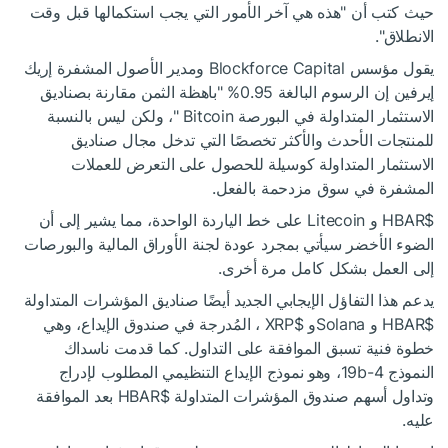
حيث كتب أن "هذه هي آخر الأمور التي يجب استكمالها قبل وقت
الانطلاق".
يقول مؤسس Blockforce Capital ومدير الأصول المشفرة إريك
إيرفين إن الرسوم البالغة 0.95% "باهظة الثمن مقارنة بصناديق
الاستثمار المتداولة في البورصة Bitcoin "، ولكن ليس بالنسبة
للمنتجات الأحدث والأكثر تخصصًا التي تدخل مجال صناديق
الاستثمار المتداولة كوسيلة للحصول على التعرض للعملات
المشفرة في سوق مزدحمة بالفعل.
$HBAR
و Litecoin على خط الياردة الواحدة، مما يشير إلى أن
الضوء الأخضر سيأتي بمجرد عودة لجنة الأوراق المالية والبورصات
إلى العمل بشكل كامل مرة أخرى.
يدعم هذا التفاؤل الإيجابي الجديد أيضًا صناديق المؤشرات المتداولة
$HBAR
و Solanaو
$XRP
، المُدرجة في صندوق الإيداع، وهي
خطوة فنية تسبق الموافقة على التداول. كما قدمت ناسداك
النموذج 19b-4، وهو نموذج الإيداع التنظيمي المطلوب لإدراج
وتداول أسهم صندوق المؤشرات المتداولة
$HBAR
بعد الموافقة
عليه.