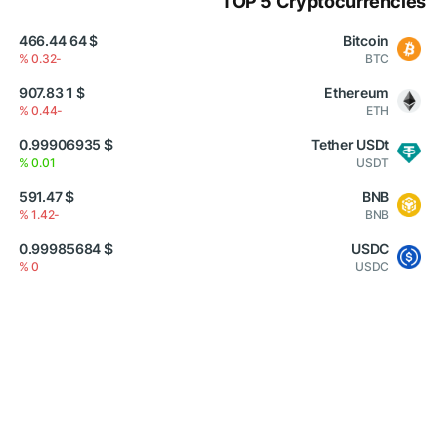
TOP 5 Cryptocurrencies
$ 64 466.44
Bitcoin
-0.32 %
BTC
$ 1 907.83
Ethereum
-0.44 %
ETH
$ 0.99906935
Tether USDt
0.01 %
USDT
$ 591.47
BNB
-1.42 %
BNB
$ 0.99985684
USDC
0 %
USDC