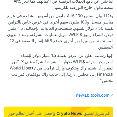
الباحثين عن دمج العملات الرقمية في أعمالهم. كما تدير Alt5
منصة تداول خارج البورصة للكريبتو.
وفقًا للبيان، ستبيع Alt5 100 مليون من أسهمها الشائعة في عرض
مباشر مسجل و100 مليون سهم أخرى في عرض خاص بالتزامن
بقيمة 7.50 دولار للسهم. ستستخدم العائدات الإجمالية، 1.5 مليار
دولار، لشراء رموز
$WLFI
، تمويل عمليات الشركة، وسداد الديون
المستحقة، من بين أمور أخرى. تتوقع Alt5 إتمام الصفقة في 12
أغسطس.
“إنها رسمية: نعلن عن عرض بقيمة 1.5 مليار دولار لإنشاء
استراتيجية خزانة
$WLFI
تحولية،” نشرت الشركة على X. “من
المقرر أن ينضم زاك ويتكوف وإريك ترامب من World Liberty
Financial إلى مجلس إدارتنا، إلى جانب زاك فولكمان كمراقب
مجلس.”
news.bitcoin.com
قم بتنزيل تطبيق
Crypto News
واحصل على أخبار العالم حول