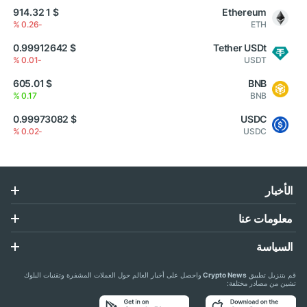
$ 1 914.32
Ethereum
-0.26 %
ETH
$ 0.99912642
Tether USDt
-0.01 %
USDT
$ 605.01
BNB
0.17 %
BNB
$ 0.99973082
USDC
-0.02 %
USDC
الأخبار
معلومات عنا
السياسة
قم بتنزيل تطبيق
Crypto News
واحصل على أخبار العالم حول العملات المشفرة وتقنيات البلوك
تشين من مصادر مختلفة: