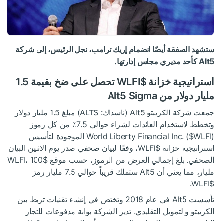
ستشهد الصفقة أيضًا انضمام إريك ترامب، نجل الرئيس، إلى شركة
Alt5 كأحد مديري مجلس إدارتها.
استراتيجية خزانة
$WLFI
تحصل على ضخ بقيمة 1.5
مليار دولار من Alt5 Sigma
جمعت شركة الكريبتو Alt5 (ناسداك: ALTS) مبلغ 1.5 مليار دولار
وتخطط لاستخدام العائدات لشراء حوالي 7.5٪ من كل رموز
$WLFI
World Liberty Financial Inc. (
) الموجودة لتأسيس
استراتيجية خزانة
$WLFI
، وفقًا لبيان صحفي صدر يوم الاثنين البيان
الصحفي. بلغ إجمالي العرض من الرموز، حسب موقع
$WLFI
، 100
مليار، مما يعني أن Alt5 ستملك قريباً حوالي 7.5 مليار رمز
.
$WLFI
تأسست Alt5 في عام 2018 وتختص في إنشاء تقنيات تربط بين
الكريبتو والتمويل التقليدي. تدير الشركة بوابة مدفوعات للتجار