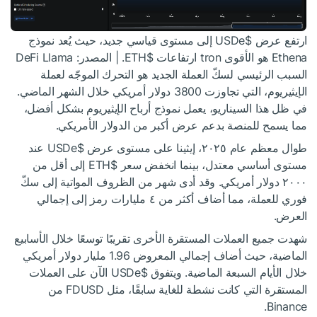
ارتفع عرض
$USDe
إلى مستوى قياسي جديد، حيث يُعد نموذج
Ethena هو الأقوى tron ارتفاعات
$ETH
. | المصدر: DeFi Llama
السبب الرئيسي لسكّ العملة الجديد هو التحرك الموجّه لعملة
الإيثيريوم، التي تجاوزت 3800 دولار أمريكي خلال الشهر الماضي.
في ظل هذا السيناريو، يعمل نموذج أرباح الإيثيريوم بشكل أفضل،
مما يسمح للمنصة بدعم عرض أكبر من الدولار الأمريكي.
طوال معظم عام ٢٠٢٥، إيثينا على مستوى عرض
$USDe
عند
مستوى أساسي معتدل، بينما انخفض سعر
$ETH
إلى أقل من
٢٠٠٠ دولار أمريكي. وقد أدى شهر من الظروف المواتية إلى سكّ
فوري للعملة، مما أضاف أكثر من ٤ مليارات رمز إلى إجمالي
العرض.
شهدت جميع العملات المستقرة الأخرى تقريبًا توسعًا خلال الأسابيع
الماضية، حيث أضاف إجمالي المعروض 1.96 مليار دولار أمريكي
خلال الأيام السبعة الماضية. ويتفوق
$USDe
الآن على العملات
المستقرة التي كانت نشطة للغاية سابقًا، مثل FDUSD من
Binance.