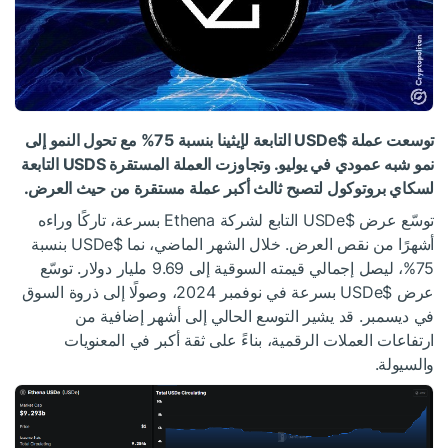
توسعت عملة
$USDe
التابعة لإيثينا بنسبة 75% مع تحول النمو إلى
نمو شبه عمودي في يوليو. وتجاوزت العملة المستقرة USDS التابعة
لسكاي بروتوكول لتصبح ثالث أكبر عملة مستقرة من حيث العرض.
توسّع عرض
$USDe
التابع لشركة Ethena بسرعة، تاركًا وراءه
أشهرًا من نقص العرض. خلال الشهر الماضي، نما
$USDe
بنسبة
75%، ليصل إجمالي قيمته السوقية إلى 9.69 مليار دولار. توسّع
عرض
$USDe
بسرعة في نوفمبر 2024، وصولًا إلى ذروة السوق
في ديسمبر. قد يشير التوسع الحالي إلى أشهر إضافية من
ارتفاعات العملات الرقمية، بناءً على ثقة أكبر في المعنويات
والسيولة.