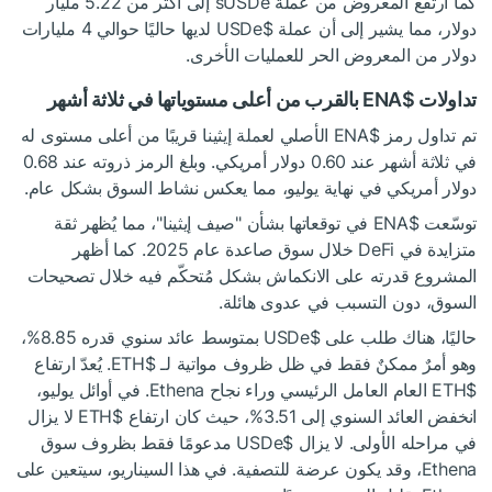
كما ارتفع المعروض من عملة sUSDe إلى أكثر من 5.22 مليار
دولار، مما يشير إلى أن عملة
$USDe
لديها حاليًا حوالي 4 مليارات
دولار من المعروض الحر للعمليات الأخرى.
تداولات
$ENA
بالقرب من أعلى مستوياتها في ثلاثة أشهر
تم تداول رمز
$ENA
الأصلي لعملة إيثينا قريبًا من أعلى مستوى له
في ثلاثة أشهر عند 0.60 دولار أمريكي. وبلغ الرمز ذروته عند 0.68
دولار أمريكي في نهاية يوليو، مما يعكس نشاط السوق بشكل عام.
توسّعت
$ENA
في توقعاتها بشأن "صيف إيثينا"، مما يُظهر ثقة
متزايدة في DeFi خلال سوق صاعدة عام 2025. كما أظهر
المشروع قدرته على الانكماش بشكل مُتحكّم فيه خلال تصحيحات
السوق، دون التسبب في عدوى هائلة.
حاليًا، هناك طلب على
$USDe
بمتوسط عائد سنوي قدره 8.85%،
وهو أمرٌ ممكنٌ فقط في ظل ظروف مواتية لـ
$ETH
. يُعدّ ارتفاع
$ETH
العام العامل الرئيسي وراء نجاح Ethena. في أوائل يوليو،
انخفض العائد السنوي إلى 3.51%، حيث كان ارتفاع
$ETH
لا يزال
في مراحله الأولى. لا يزال
$USDe
مدعومًا فقط بظروف سوق
Ethena، وقد يكون عرضة للتصفية. في هذا السيناريو، سيتعين على