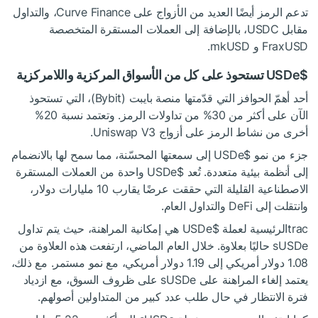
تدعم الرمز أيضًا العديد من الأزواج على Curve Finance، والتداول
مقابل USDC، بالإضافة إلى العملات المستقرة المتخصصة
FraxUSD و mkUSD.
$USDe
تستحوذ على كل من الأسواق المركزية واللامركزية
أحد أهمّ الحوافز التي قدّمتها منصة بايبت (Bybit)، التي تستحوذ
الآن على أكثر من 30% من تداولات الرمز. وتعتمد نسبة 20%
أخرى من نشاط الرمز على أزواج Uniswap V3.
جزء من نمو
$USDe
إلى سمعتها المحسّنة، مما سمح لها بالانضمام
إلى أنظمة بيئية متعددة. تُعد
$USDe
واحدة من العملات المستقرة
الاصطناعية القليلة التي حققت عرضًا يقارب 10 مليارات دولار،
وانتقلت إلى DeFi والتداول العام.
tracالرئيسية لعملة
$USDe
هي إمكانية المراهنة، حيث يتم تداول
sUSDe حاليًا بعلاوة. خلال العام الماضي، ارتفعت هذه العلاوة من
1.08 دولار أمريكي إلى 1.19 دولار أمريكي، مع نمو مستمر. مع ذلك،
يعتمد إلغاء المراهنة على sUSDe على ظروف السوق، مع ازدياد
فترة الانتظار في حال طلب عدد كبير من المتداولين أصولهم.