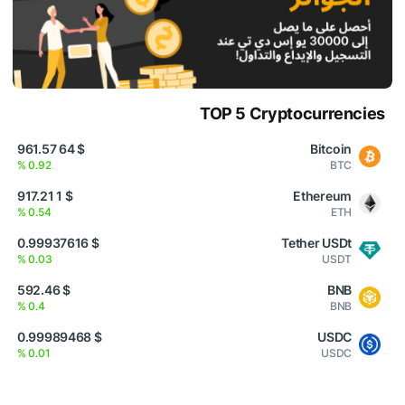
TOP 5 Cryptocurrencies
$ 64 961.57
Bitcoin
0.92 %
BTC
$ 1 917.21
Ethereum
0.54 %
ETH
$ 0.99937616
Tether USDt
0.03 %
USDT
$ 592.46
BNB
0.4 %
BNB
$ 0.99989468
USDC
0.01 %
USDC