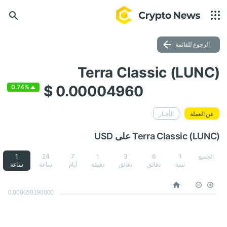
الرجوع للقائمة
Terra Classic (LUNC)
$ 0.00004960
0.74%
عن العملة
الأخبار
Terra Classic (LUNC) على USD
الجميع
1
6
3
1
7
24
1
سنة
دقائق
دقائق
دقيقة
أيام
ساعة
ساعة
0.000050190000