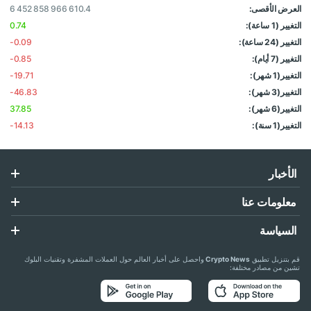
العرض الأقصى:
6 452 858 966 610.4
التغيير (1 ساعة):
0.74
التغيير (24 ساعة):
-0.09
التغيير (7 أيام):
-0.85
التغيير(1 شهر):
-19.71
التغيير(3 شهر):
-46.83
التغيير(6 شهر):
37.85
التغيير(1 سنة):
-14.13
الأخبار
معلومات عنا
السياسة
قم بتنزيل تطبيق
Crypto News
واحصل على أخبار العالم حول العملات المشفرة وتقنيات البلوك
تشين من مصادر مختلفة: