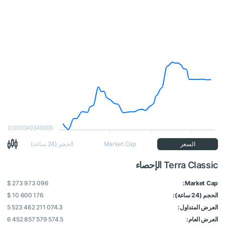
0.000049340000
السعر
Market Cap
الحجم (24 ساعة)
Terra Classic الإحصاء
$ 273 973 096
Market Cap:
الحجم (24 ساعة):
$ 10 600 176
العرض المتداول:
5 523 462 211 074.3
العرض العام:
6 452 857 579 574.5