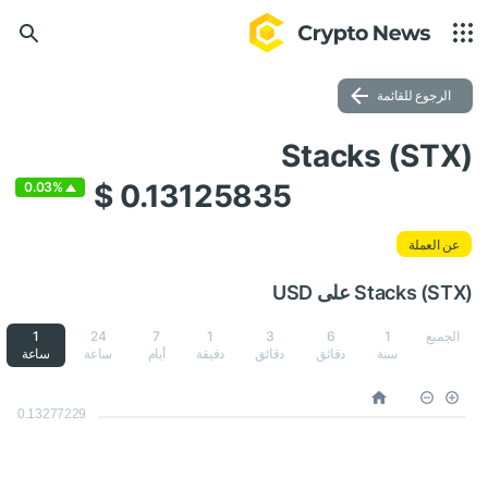
الرجوع للقائمة
Stacks (STX)
$ 0.13125835
0.03%
عن العملة
Stacks (STX) على USD
الجميع
1
6
3
1
7
24
1
سنة
دقائق
دقائق
دقيقة
أيام
ساعة
ساعة
0.13277229