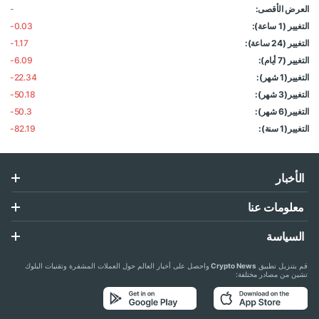
العرض الأقصى:
-
التغيير (1 ساعة):
-0.03
التغيير (24 ساعة):
-1.17
التغيير (7 أيام):
-6.09
التغيير(1 شهر):
-22.34
التغيير(3 شهر):
-50.18
التغيير(6 شهر):
-50.3
التغيير(1 سنة):
-82.19
الأخبار
معلومات عنا
السياسة
قم بتنزيل تطبيق
Crypto News
واحصل على أخبار العالم حول العملات المشفرة وتقنيات البلوك
تشين من مصادر مختلفة: