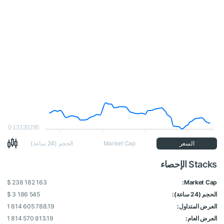
0.13120295
السعر
Market Cap
الحجم (24 ساعة)
Stacks الإحصاء
$ 238 182 163
Market Cap:
الحجم (24 ساعة):
$ 3 186 545
العرض المتداول:
1 814 605 788.19
العرض العام:
1 814 570 813.19