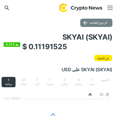
الرجوع للقائمة
SKYAI (SKYAI)
$ 0.11191525
0.21%
عن العملة
SKYAI (SKYAI) على USD
الجميع
1
6
3
1
7
24
1
سنة
دقائق
دقائق
دقيقة
أيام
ساعة
ساعة
0.11736323