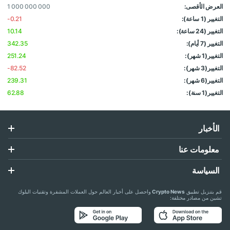
العرض الأقصى:
1 000 000 000
التغيير (1 ساعة):
-0.21
التغيير (24 ساعة):
10.14
التغيير (7 أيام):
342.35
التغيير(1 شهر):
251.24
التغيير(3 شهر):
-82.52
التغيير(6 شهر):
239.31
التغيير(1 سنة):
62.88
الأخبار
معلومات عنا
السياسة
قم بتنزيل تطبيق
Crypto News
واحصل على أخبار العالم حول العملات المشفرة وتقنيات البلوك
تشين من مصادر مختلفة: