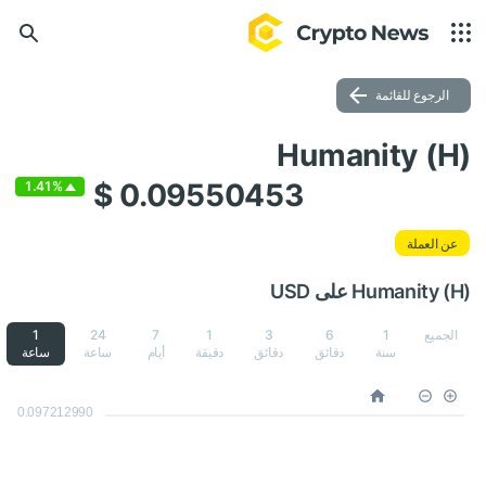
الرجوع للقائمة
Humanity (H)
$ 0.09550453
1.41%
عن العملة
Humanity (H) على USD
الجميع
1
6
3
1
7
24
1
سنة
دقائق
دقائق
دقيقة
أيام
ساعة
ساعة
0.097212990