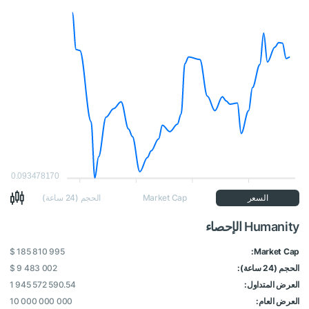
0.093478170
السعر
Market Cap
الحجم (24 ساعة)
Humanity الإحصاء
$ 185 810 995
Market Cap:
الحجم (24 ساعة):
$ 9 483 002
العرض المتداول:
1 945 572 590.54
العرض العام:
10 000 000 000