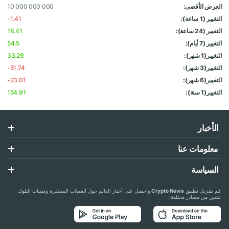
العرض الأقصى:
10 000 000 000
التغيير (1 ساعة):
-1.41
التغيير (24 ساعة):
18.41
التغيير (7 أيام):
54.5
التغيير(1 شهر):
33.29
التغيير(3 شهر):
-51.74
التغيير(6 شهر):
-23.01
التغيير(1 سنة):
154.91
الأخبار
معلومات عنا
السياسة
قم بتنزيل تطبيق
Crypto News
واحصل على أخبار العالم حول العملات المشفرة وتقنيات البلوك
تشين من مصادر مختلفة: