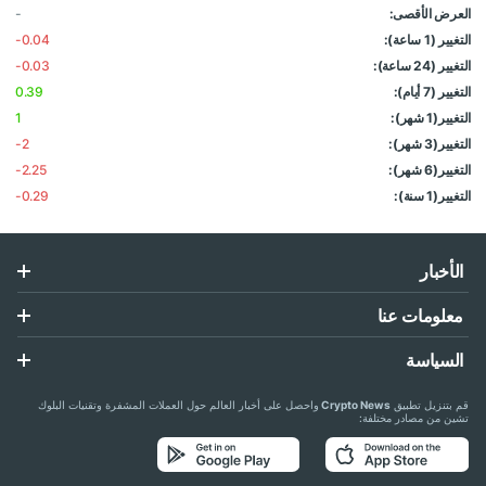
العرض الأقصى:
-
التغيير (1 ساعة):
-0.04
التغيير (24 ساعة):
-0.03
التغيير (7 أيام):
0.39
التغيير(1 شهر):
1
التغيير(3 شهر):
-2
التغيير(6 شهر):
-2.25
التغيير(1 سنة):
-0.29
الأخبار
معلومات عنا
السياسة
قم بتنزيل تطبيق
Crypto News
واحصل على أخبار العالم حول العملات المشفرة وتقنيات البلوك
تشين من مصادر مختلفة: