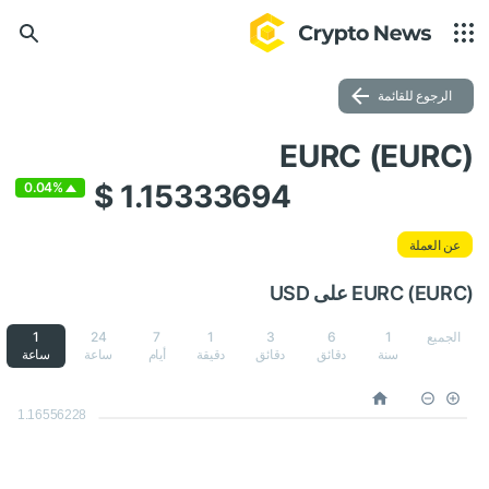
الرجوع للقائمة
EURC (EURC)
$ 1.15333694
0.04%
عن العملة
EURC (EURC) على USD
الجميع
1
6
3
1
7
24
1
سنة
دقائق
دقائق
دقيقة
أيام
ساعة
ساعة
1.16556228