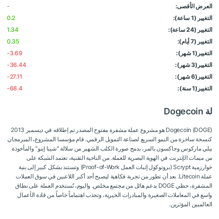
العرض الأقصى:
-
التغيير (1 ساعة):
0.2
التغيير (24 ساعة):
1.34
التغيير (7 أيام):
0.35
التغيير(1 شهر):
-3.69
التغيير(3 شهر):
-36.44
التغيير(6 شهر):
-27.11
التغيير(1 سنة):
-68.4
لة Dogecoin
Dogecoin (DOGE) هو مشروع عملة مشفرة مفتوح المصدر تم إطلاقه في ديسمبر 2013
كنسخة ساخرة من النمو السريع لصناعة التمويل الرقمي. قام مؤسسا المشروع، المبرمجان
بيلي ماركوس وجاكسون بالمر، بدمج صورة الكلب الشهير من سلالة "شيبا إينو" والمأخوذة
من ميمات الإنترنت في الهوية البصرية للعملة. من الناحية التقنية، تعتمد الشبكة على
خوارزمية Scrypt (بروتوكول إثبات العمل Proof-of-Work) وتستند بشكل كبير إلى بنية
عملة Litecoin. بعد أن تطور من تجربة فكاهية ليصبح أحد أكبر اللاعبين في سوق العملات
المشفرة، حظي DOGE بدعم هائل من مجتمع مخلص. واليوم، تُستخدم العملة على نطاق
واسع في المعاملات الصغيرة والمبادرات الخيرية، وتجذب اهتماماً خاصاً من قادة الأعمال
العالميين المؤثرين.