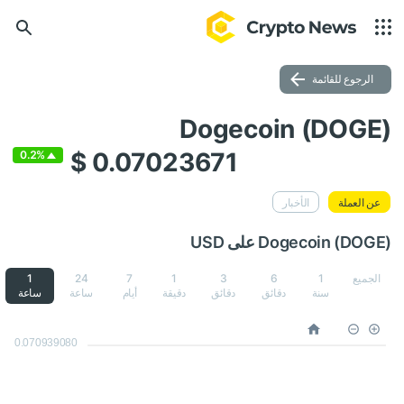
الرجوع للقائمة
Dogecoin (DOGE)
$ 0.07023671
0.2%
عن العملة
الأخبار
Dogecoin (DOGE) على USD
الجميع
1
6
3
1
7
24
1
سنة
دقائق
دقائق
دقيقة
أيام
ساعة
ساعة
0.070939080