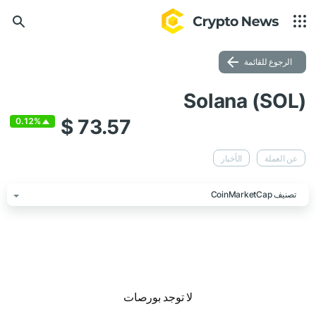
الرجوع للقائمة
Solana (SOL)
$ 73.57
0.12%
عن العملة
الأخبار
تصنيف CoinMarketCap
لا توجد بورصات