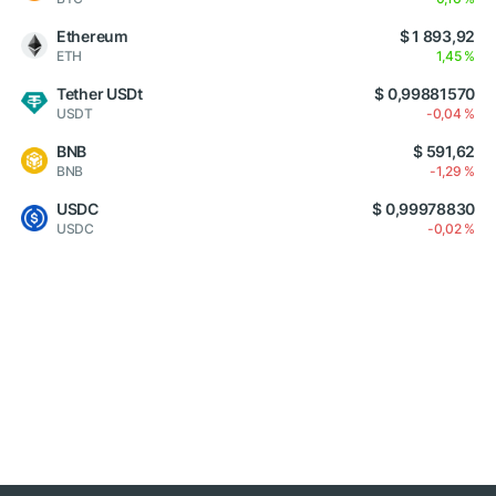
Ethereum
$ 1 893,92
ETH
1,45 %
Tether USDt
$ 0,99881570
USDT
-0,04 %
BNB
$ 591,62
BNB
-1,29 %
USDC
$ 0,99978830
USDC
-0,02 %