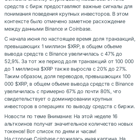
средств с бирж предоставляют важные сигналы для
понимания поведения крупных инвесторов. В этом
контексте было отмечено заметное расхождение
между данными Binance и Coinbase.
С начала июня по настоящее время доля транзакций,
превышающих 1 миллион
$XRP
, в общем объеме
вывода средств с Binance увеличилась с 47% до
52,9%. За тот же период доля транзакций от 100 000
до 1 миллиона
$XRP
также выросла с 20% до 27%.
Таким образом, доля переводов, превышающих 100
000
$XRP
, в общем объеме вывода средств с Binance
увеличилась с примерно 67% до почти 80%, что
свидетельствует о доминировании крупных
инвесторов в операциях по выводу средств с биржи.
Новости по теме
Внимание: На этой неделе 16
альткоинов получат значительное количество новых
токенов! Вот список по дням и часам!
На стороне Coinbase сложилась иная картина. На