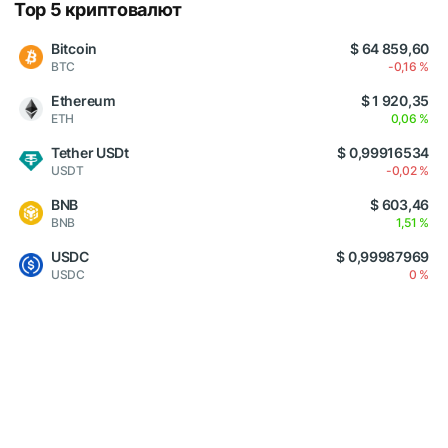
Top 5 криптовалют
Bitcoin
$ 64 859,60
BTC
-0,16 %
Ethereum
$ 1 920,35
ETH
0,06 %
Tether USDt
$ 0,99916534
USDT
-0,02 %
BNB
$ 603,46
BNB
1,51 %
USDC
$ 0,99987969
USDC
0 %