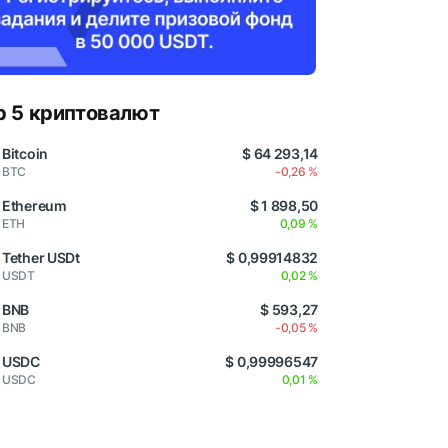
p 5 криптовалют
Bitcoin
$ 64 293,14
BTC
-0,26 %
Ethereum
$ 1 898,50
ETH
0,09 %
Tether USDt
$ 0,99914832
USDT
0,02 %
BNB
$ 593,27
BNB
-0,05 %
USDC
$ 0,99996547
USDC
0,01 %