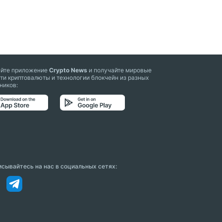
айте приложение
Crypto News
и получайте мировые
ти криптовалюты и технологии блокчейн из разных
ников:
сывайтесь на нас в социальных сетях: