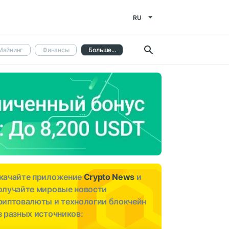
RU
Майнинг
Финансы
Больше...
качайте приложение
Crypto News
и
олучайте мировые новости
риптовалюты и технологии блокчейн
з разных источников: