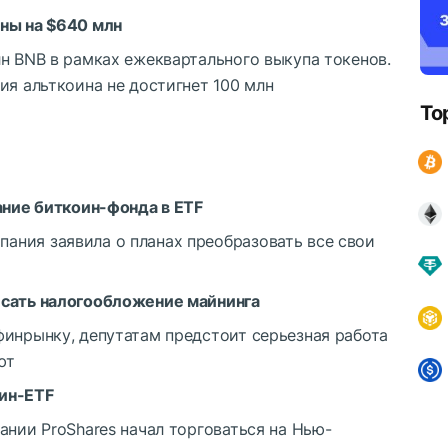
ны на $640 млн
н BNB в рамках ежеквартального выкупа токенов.
ия альткоина не достигнет 100 млн
To
ание биткоин-фонда в ETF
ния заявила о планах преобразовать все свои
исать налогообложение майнинга
финрынку, депутатам предстоит серьезная работа
ют
ин-ETF
ании ProShares начал торговаться на Нью-