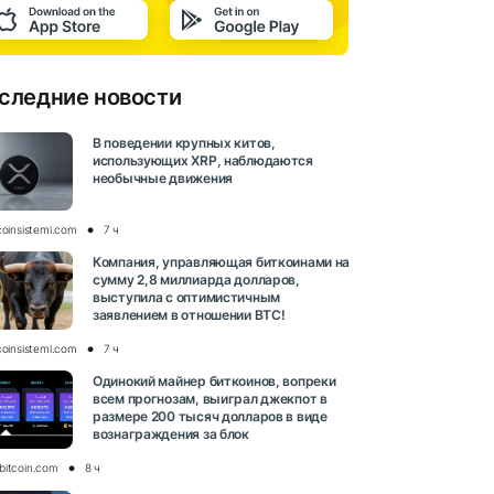
следние новости
В поведении крупных китов,
использующих XRP, наблюдаются
необычные движения
coinsistemi.com
7 ч
Компания, управляющая биткоинами на
сумму 2,8 миллиарда долларов,
выступила с оптимистичным
заявлением в отношении BTC!
coinsistemi.com
7 ч
Одинокий майнер биткоинов, вопреки
всем прогнозам, выиграл джекпот в
размере 200 тысяч долларов в виде
вознаграждения за блок
bitcoin.com
8 ч