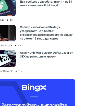
Два трейдера заработали почти по $1
млн на мемкоине Robinhood
media
8 ч
Сэйлор из компании Strategy
утверждает, что ChatGPT
способствовал финансовому прорыву
на сумму 15 млрд долларов
bitcoin.com
8 ч
Aave и Uniswap вывели DeFi X Layer от
OKX на рекордные уровни
opolitan.com
8 ч