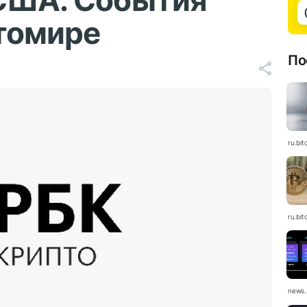
 США. События
птомире
По
ru.bit
ru.bit
news.