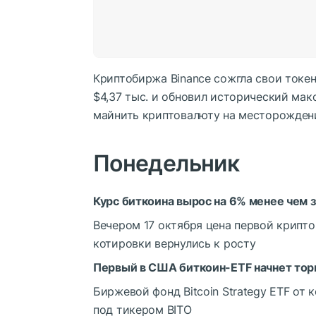
Криптобиржа Binance сожгла свои токен
$4,37 тыс. и обновил исторический ма
майнить криптовалюту на месторожден
Понедельник
Курс биткоина вырос на 6% менее чем за
Вечером 17 октября цена первой крипто
котировки вернулись к росту
Первый в США биткоин-ETF начнет торг
Биржевой фонд Bitcoin Strategy ETF от
под тикером BITO