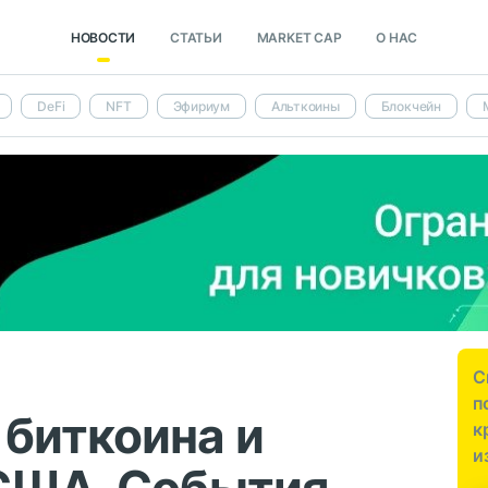
НОВОСТИ
СТАТЬИ
MARKET CAP
О НАС
DeFi
NFT
Эфириум
Альткоины
Блокчейн
С
п
биткоина и
к
и