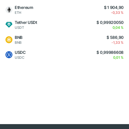
Ethereum
$ 1 904,90
ETH
-0,33 %
Tether USDt
$ 0,99920050
USDT
0,04 %
BNB
$ 586,90
BNB
-1,33 %
USDC
$ 0,99986608
USDC
0,01 %