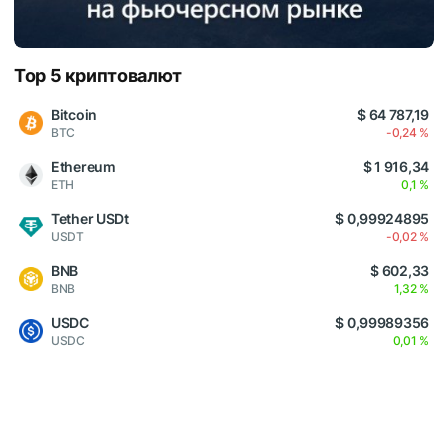
Top 5 криптовалют
Bitcoin
$ 64 787,19
BTC
-0,24 %
Ethereum
$ 1 916,34
ETH
0,1 %
Tether USDt
$ 0,99924895
USDT
-0,02 %
BNB
$ 602,33
BNB
1,32 %
USDC
$ 0,99989356
USDC
0,01 %