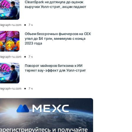
CleanSpark не дотянула до оценок
выручки Уолл-стрит, акции падают
elegraph-ru.com
7 ч
Объем бессрочных фьючерсов на CEX
упал до $4 трлн, минимума с конца
2023 года
elegraph-ru.com
7 ч
Поворот майнеров биткоина к ИИ
теряет вау-эффект для Уолл-стрит
elegraph-ru.com
7 ч