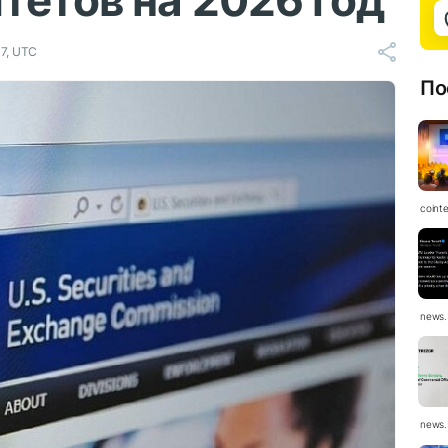
тетов на 2026 год
07, UTC
По
coint
news.
news.