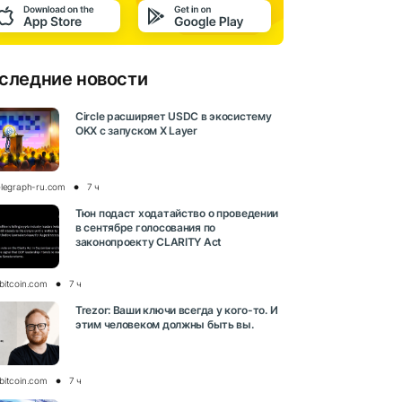
следние новости
Circle расширяет USDC в экосистему
OKX с запуском X Layer
elegraph-ru.com
7 ч
Тюн подаст ходатайство о проведении
в сентябре голосования по
законопроекту CLARITY Act
bitcoin.com
7 ч
Trezor: Ваши ключи всегда у кого-то. И
этим человеком должны быть вы.
bitcoin.com
7 ч