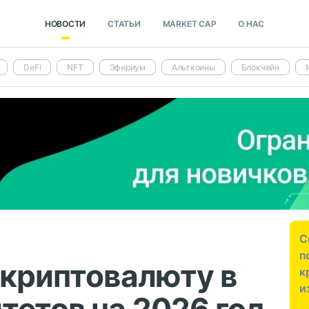
НОВОСТИ
СТАТЬИ
MARKET CAP
О НАС
DeFi
NFT
Эфириум
Альткоины
Блокчейн
С
п
 криптовалюту в
к
и