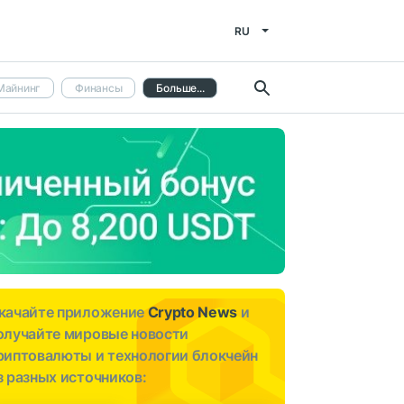
RU
Майнинг
Финансы
Больше...
качайте приложение
Crypto News
и
олучайте мировые новости
риптовалюты и технологии блокчейн
з разных источников: