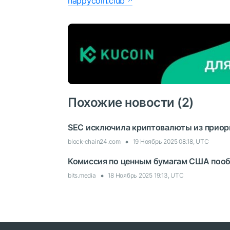
happycoin.club
Похожие новости (2)
SEC исключила криптовалюты из приори
block-chain24.com
19 Ноябрь 2025 08:18, UTC
Комиссия по ценным бумагам США пооб
bits.media
18 Ноябрь 2025 19:13, UTC