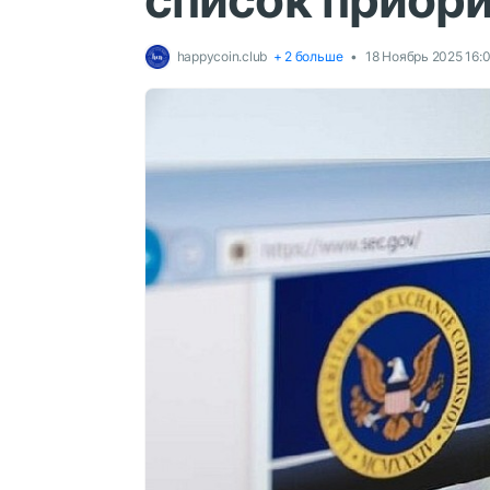
список приори
happycoin.club
+ 2 больше
18 Ноябрь 2025 16: