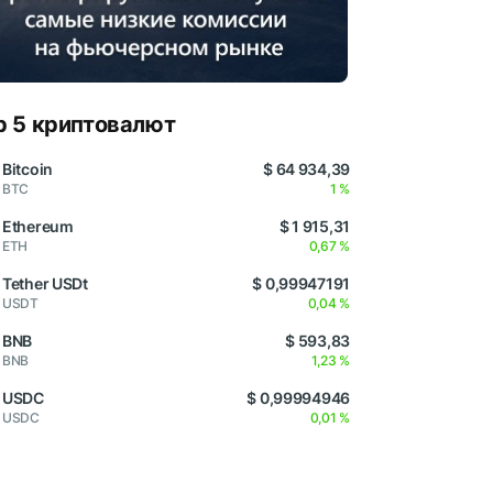
p 5 криптовалют
Bitcoin
$ 64 934,39
BTC
1 %
Ethereum
$ 1 915,31
ETH
0,67 %
Tether USDt
$ 0,99947191
USDT
0,04 %
BNB
$ 593,83
BNB
1,23 %
USDC
$ 0,99994946
USDC
0,01 %